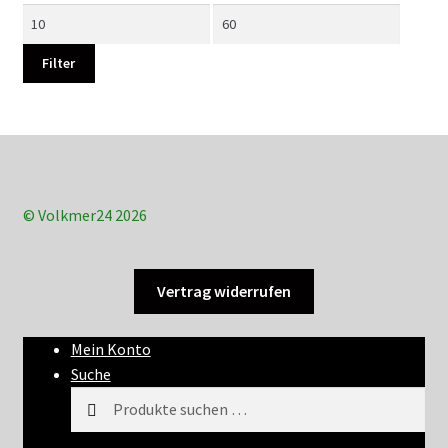
Min.
Max.
Preis
Preis
Filter
© Volkmer24 2026
Vertrag widerrufen
Mein Konto
Suche
Suchen
Suchen
nach: