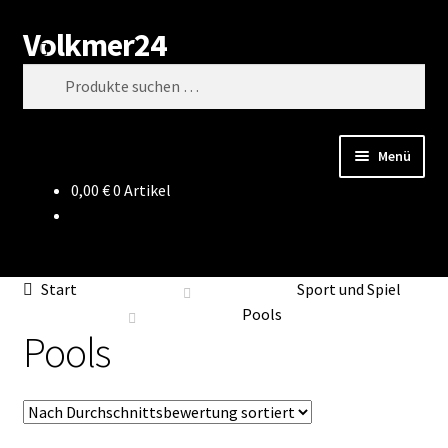
Volkmer24
Zur
Zum
Suchen
Navigation
Inhalt
Suchen
springen
springen
nach:
Menü
0,00
€
0 Artikel
Start
AGB
Start
Sport und Spiel
Impressum
Pools
Pools
Datenschutz
Impressum