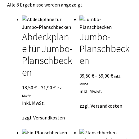
Nach
Alle 8 Ergebnisse werden angezeigt
Kasse
Durchschnittsbewertung
sortiert
Mein Konto
Abdeckplan
Jumbo-
Mein Konto
e für Jumbo-
Planschbeck
Vertrag widerrufen
Planschbeck
en
en
Warenkorb
39,50
€
–
59,90
€
inkl.
MwSt.
18,50
€
–
31,90
€
inkl.
inkl. MwSt.
MwSt.
inkl. MwSt.
zzgl.
Versandkosten
zzgl.
Versandkosten