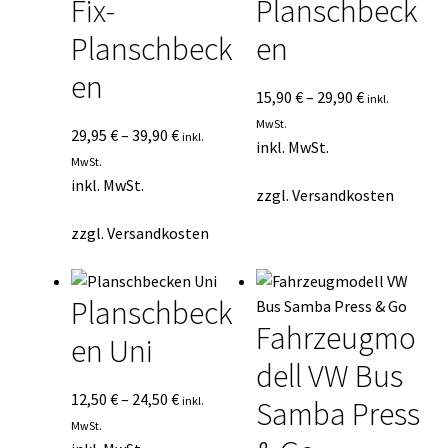
Fix-
Planschbeck
Planschbeck
en
en
15,90
€
–
29,90
€
inkl.
MwSt.
29,95
€
–
39,90
€
inkl.
inkl. MwSt.
MwSt.
inkl. MwSt.
zzgl.
Versandkosten
zzgl.
Versandkosten
Planschbeck
Fahrzeugmo
en Uni
dell VW Bus
12,50
€
–
24,50
€
inkl.
Samba Press
MwSt.