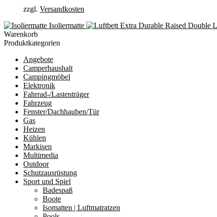
zzgl.
Versandkosten
Isoliermatte
L
Warenkorb
Produktkategorien
Angebote
Camperhaushalt
Campingmöbel
Elektronik
Fahrrad-/Lastenträger
Fahrzeug
Fenster/Dachhauben/Tür
Gas
Heizen
Kühlen
Markisen
Multimedia
Outdoor
Schutzausrüstung
Sport und Spiel
Badespaß
Boote
Isomatten | Luftmatratzen
Pools