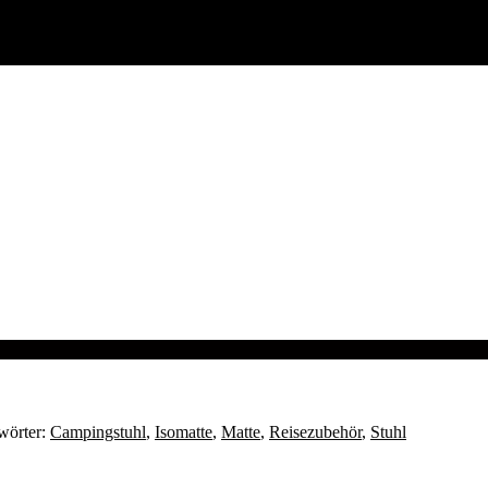
wörter:
Campingstuhl
,
Isomatte
,
Matte
,
Reisezubehör
,
Stuhl