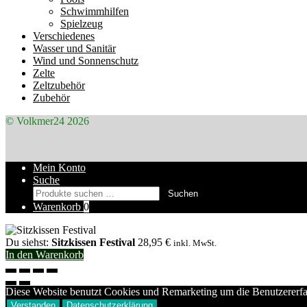
Schwimmhilfen
Spielzeug
Verschiedenes
Wasser und Sanitär
Wind und Sonnenschutz
Zelte
Zeltzubehör
Zubehör
© Volkmer24 2026
Mein Konto
Suche
Suchen
Suchen
nach:
Warenkorb
0
Du siehst:
Sitzkissen Festival
28,95
€
inkl. MwSt.
In den Warenkorb
Diese Website benutzt Cookies und Remarketing um die Benutzererfa
Verstanden
Datenschutzerklärung