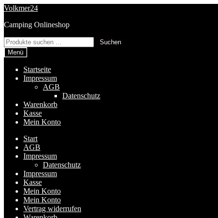
Zur
Zum
Volkmer24
Navigation
Inhalt
Camping Onlineshop
springen
springen
Suchen
Suchen
nach:
Menü
Startseite
Impressum
AGB
Datenschutz
Warenkorb
Kasse
Mein Konto
Start
AGB
Impressum
Datenschutz
Impressum
Kasse
Mein Konto
Mein Konto
Vertrag widerrufen
Warenkorb