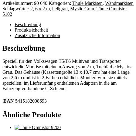
für
Artikelnummer:
90 640
Kategorien:
Thule Markisen
,
Wandmarkisen
VW
Schlagwörter:
2
,
6 x 2 m
,
hellgrau
,
Mystic Grau
,
Thule Omnistor
T5/T6
5102
Menge
Beschreibung
Produktsicherheit
Zusätzliche Information
Beschreibung
Speziell für den Volkswagen T5/T6 Multivan und Transporter
entwickelte Markise mit einem Auszug von 2 m, Tuchfarbe Mystic-
Grau. Das Gehäuse (Kassettengröße 13 x 10,7 cm) hat eine Länge
von 2,6 m und ist in 2 Farben erhältlich. Montiert wird sie mittels
speziellen, im Lieferumfang enthaltenen Adaptern in die am
Fahrzeug vorhandene C-Schiene.
EAN
5415182008693
Ähnliche Produkte