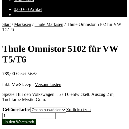
0,00
€
0 Artikel
Start
/
Markisen
/
Thule Markisen
/
Thule Omnistor 5102 für VW
T5/T6
Thule Omnistor 5102 für VW
T5/T6
789,00
€
inkl. MwSt.
inkl. MwSt.
zzgl.
Versandkosten
Speziell für den Volkswagen T5 / T6 entwickelt. Auszug 2 m,
Tuchfarbe Mystic-Grau.
Gehäusefarbe
Zurücksetzen
Thule
Omnistor
In den Warenkorb
5102