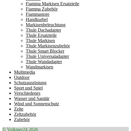
Fiamma Markisen Ersatzteile
Fiamma Zubehör
Fiammastore
Handkurbel
Markisenbeleuchtung
Thule Dachadapter
Thule Ersatzteile
Thule Markisen
Thule Markisenzubehör
Thule Smart Blocker
Thule Universaladapter
Thule Wandadapter
Wandmarkisen
Multimedia
Outdoor
Schutzausrüstung
Sport und Spiel
Verschiedenes
Wasser und Sanitär
Wind und Sonnenschutz
Zelte
Zeltzubehör
Zubehör
© Volkmer24 2026