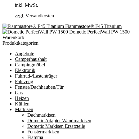
inkl. MwSt.
zzgl.
Versandkosten
Fiammastore® F45 Titanium
Dometic PerfectWall PW 1500
Warenkorb
Produktkategorien
Angebote
Camperhaushalt
Campingmöbel
Elektronik
Fahrrad-/Lastenträger
Fahrzeug
Fenster/Dachhauben/Tür
Gas
Heizen
Kühlen
Markisen
Dachmarkisen
Dometic Adapter Wandmarkisen
Dometic Markisen Ersatzteile
Fenstermarkisen
Fiamma