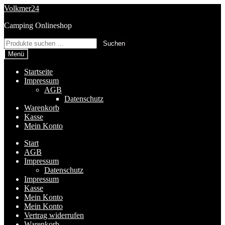
Zur
Zum
Volkmer24
Navigation
Inhalt
Camping Onlineshop
springen
springen
Suchen
Suchen
nach:
Menü
Startseite
Impressum
AGB
Datenschutz
Warenkorb
Kasse
Mein Konto
Start
AGB
Impressum
Datenschutz
Impressum
Kasse
Mein Konto
Mein Konto
Vertrag widerrufen
Warenkorb