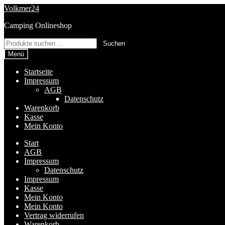
Zur
Zum
Volkmer24
Navigation
Inhalt
Camping Onlineshop
springen
springen
Suchen
Suchen
nach:
Menü
Startseite
Impressum
AGB
Datenschutz
Warenkorb
Kasse
Mein Konto
Start
AGB
Impressum
Datenschutz
Impressum
Kasse
Mein Konto
Mein Konto
Vertrag widerrufen
Warenkorb