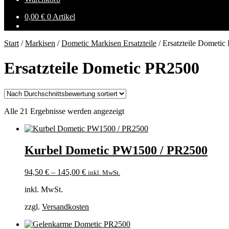
0,00
€
0 Artikel
Start
/
Markisen
/
Dometic Markisen Ersatzteile
/
Ersatzteile Dometi
Ersatzteile Dometic PR2500
Nach
Alle 21 Ergebnisse werden angezeigt
Durchschnittsbewertung
sortiert
Kurbel Dometic PW1500 / PR2500
94,50
€
–
145,00
€
inkl. MwSt.
inkl. MwSt.
zzgl.
Versandkosten