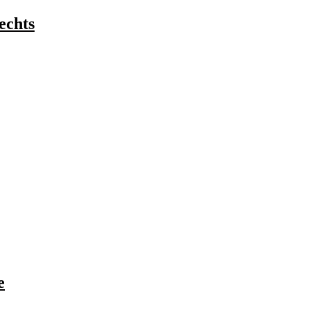
echts
e