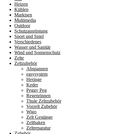
Heizen
Kühlen
Markisen
Multimedia
Outdoor
Schutzausrüstung
Sport und Spiel
Verschiedenes
Wasser und Sanitär
Wind und Sonnenschutz
Zelte
Zeltzubehör
Abspannen
easysystem
Heringe
Keder
Peggy Peg
Regenrinnen
Thule Zeltzubehör
Vorzelt Zubehör
Wigo
Zelt Gestänge
Zelthaken
Zeltreparatur
Zubehör