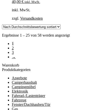
40,00
€
inkl. MwSt.
inkl. MwSt.
zzgl.
Versandkosten
Nach
Ergebnisse 1 – 25 von 58 werden angezeigt
Durchschnittsbewertung
1
sortiert
2
3
→
Warenkorb
Produktkategorien
Angebote
Camperhaushalt
Campingmöbel
Elektronik
Fahrrad-/Lastenträger
Fahrzeug
Fenster/Dachhauben/Tür
Gas