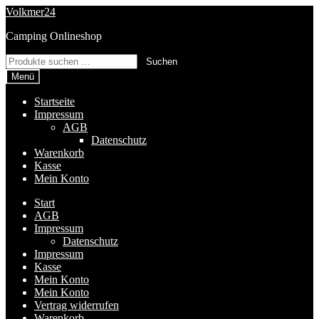
Zur
Zum
Volkmer24
Navigation
Inhalt
Camping Onlineshop
springen
springen
Suchen
Suchen
nach:
Menü
Startseite
Impressum
AGB
Datenschutz
Warenkorb
Kasse
Mein Konto
Start
AGB
Impressum
Datenschutz
Impressum
Kasse
Mein Konto
Mein Konto
Vertrag widerrufen
Warenkorb