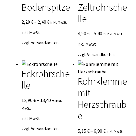
Bodenspitze
Zeltrohrsche
lle
2,20
€
–
2,40
€
inkl. MwSt.
inkl. MwSt.
4,90
€
–
5,40
€
inkl. MwSt.
zzgl.
Versandkosten
inkl. MwSt.
zzgl.
Versandkosten
Eckrohrsche
Rohrklemme
lle
mit
12,90
€
–
13,40
€
inkl.
Herzschraub
MwSt.
e
inkl. MwSt.
zzgl.
Versandkosten
5,15
€
–
6,90
€
inkl. MwSt.