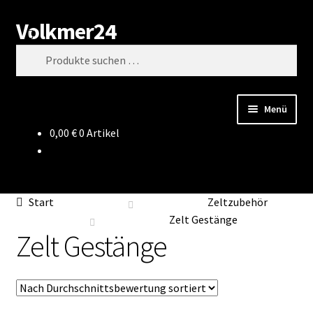
Volkmer24
Zur
Zum
Suchen
Navigation
Inhalt
Suchen
springen
springen
nach:
Menü
0,00
€
0 Artikel
Start
AGB
Start
Zeltzubehör
Impressum
Zelt Gestänge
Zelt Gestänge
Datenschutz
Impressum