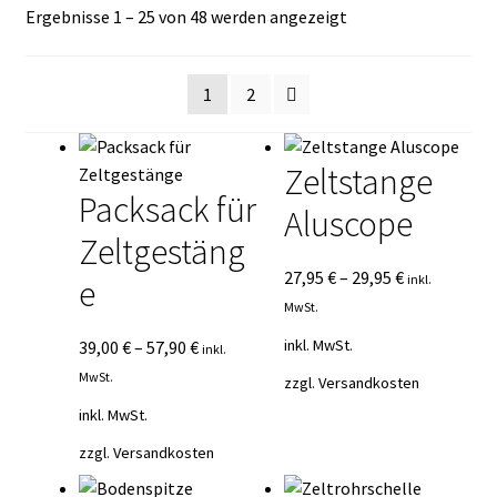
Nach
Ergebnisse 1 – 25 von 48 werden angezeigt
Kasse
Durchschnittsbewe
sortiert
Mein Konto
1
2
Mein Konto
Zeltstange
Packsack für
Vertrag widerrufen
Aluscope
Zeltgestäng
Warenkorb
27,95
€
–
29,95
€
inkl.
e
MwSt.
inkl. MwSt.
39,00
€
–
57,90
€
inkl.
MwSt.
zzgl.
Versandkosten
inkl. MwSt.
zzgl.
Versandkosten