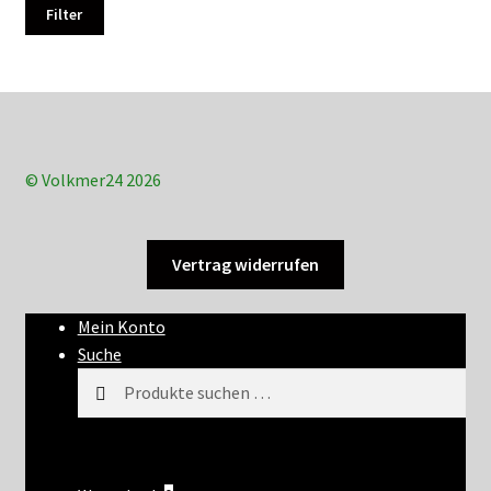
Filter
© Volkmer24 2026
Vertrag widerrufen
Mein Konto
Suche
Suchen
Suchen
nach: