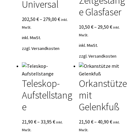
Zeltgestäng
Universal
e Glasfaser
202,50
€
–
279,00
€
inkl.
10,50
€
–
29,50
€
MwSt.
inkl.
MwSt.
inkl. MwSt.
inkl. MwSt.
zzgl.
Versandkosten
zzgl.
Versandkosten
Teleskop-
Orkanstütze
Aufstellstang
mit
e
Gelenkfuß
21,90
€
–
33,95
€
21,50
€
–
40,90
€
inkl.
inkl.
MwSt.
MwSt.