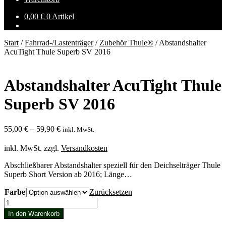
0,00
€
0 Artikel
Start
/
Fahrrad-/Lastenträger
/
Zubehör Thule®
/
Abstandshalter
AcuTight Thule Superb SV 2016
Abstandshalter AcuTight Thule
Superb SV 2016
55,00
€
–
59,90
€
inkl. MwSt.
inkl. MwSt.
zzgl.
Versandkosten
Abschließbarer Abstandshalter speziell für den Deichselträger Thule
Superb Short Version ab 2016; Länge…
Farbe
Zurücksetzen
Abstandshalter
AcuTight
In den Warenkorb
Thule