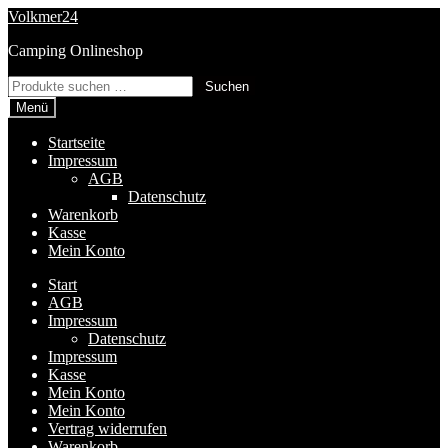
Zur
Zum
Volkmer24
Navigation
Inhalt
Camping Onlineshop
springen
springen
Suchen
Suchen
nach:
Menü
Startseite
Impressum
AGB
Datenschutz
Warenkorb
Kasse
Mein Konto
Start
AGB
Impressum
Datenschutz
Impressum
Kasse
Mein Konto
Mein Konto
Vertrag widerrufen
Warenkorb