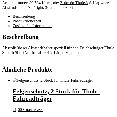
Superb
Artikelnummer:
89 584
Kategorie:
Zubehör Thule®
Schlagwort:
SV
Abstandshalter AcuTight, 30,2 cm, eloxiert
2016
Menge
Beschreibung
Produktsicherheit
Zusätzliche Information
Beschreibung
Abschließbarer Abstandshalter speziell für den Deichselträger Thule
Superb Short Version ab 2016; Länge 30,2 cm.
Ähnliche Produkte
Felgenschutz, 2 Stück für Thule-
Fahrradträger
21,00
€
inkl. MwSt.