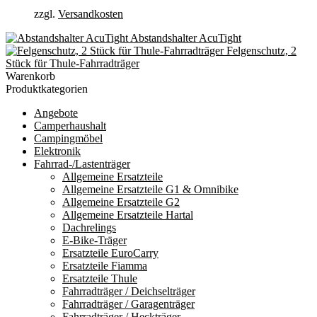
zzgl.
Versandkosten
Abstandshalter AcuTight
Felgenschutz, 2
Stück für Thule-Fahrradträger
Warenkorb
Produktkategorien
Angebote
Camperhaushalt
Campingmöbel
Elektronik
Fahrrad-/Lastenträger
Allgemeine Ersatzteile
Allgemeine Ersatzteile G1 & Omnibike
Allgemeine Ersatzteile G2
Allgemeine Ersatzteile Hartal
Dachrelings
E-Bike-Träger
Ersatzteile EuroCarry
Ersatzteile Fiamma
Ersatzteile Thule
Fahrradträger / Deichselträger
Fahrradträger / Garagenträger
Fahrradträger / Heckträger