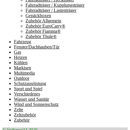
Fahrradträger / Kupplungsträger
Fahrradträger / Lastenträger
Gepäckboxen
Zubehör Allgemein
Zubehör EuroCarry®
Zubehör Fiamma®
Zubehör Thule®
Fahrzeug
Fenster/Dachhauben/Tür
Gas
Heizen
Kühlen
Markisen
Multimedia
Outdoor
Schutzausrüstung
Sport und Spiel
Verschiedenes
Wasser und Sanitär
Wind und Sonnenschutz
Zelte
Zeltzubehör
Zubehör
© Volkmer24 2026