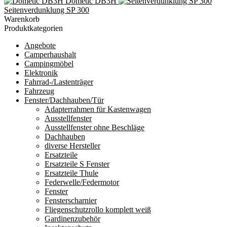
Dometic DB3H
Seitenverdunklung SP 300
Warenkorb
Produktkategorien
Angebote
Camperhaushalt
Campingmöbel
Elektronik
Fahrrad-/Lastenträger
Fahrzeug
Fenster/Dachhauben/Tür
Adapterrahmen für Kastenwagen
Ausstellfenster
Ausstellfenster ohne Beschläge
Dachhauben
diverse Hersteller
Ersatzteile
Ersatzteile S Fenster
Ersatzteile Thule
Federwelle/Federmotor
Fenster
Fensterscharnier
Fliegenschutzrollo komplett weiß
Gardinenzubehör