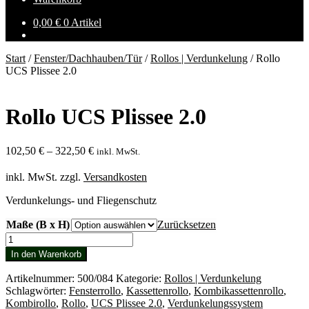
0,00
€
0 Artikel
Start
/
Fenster/Dachhauben/Tür
/
Rollos | Verdunkelung
/
Rollo
UCS Plissee 2.0
Rollo UCS Plissee 2.0
102,50
€
–
322,50
€
inkl. MwSt.
inkl. MwSt.
zzgl.
Versandkosten
Verdunkelungs- und Fliegenschutz
Maße (B x H)
Zurücksetzen
Rollo
UCS
In den Warenkorb
Plissee
2.0
Artikelnummer:
500/084
Kategorie:
Rollos | Verdunkelung
Menge
Schlagwörter:
Fensterrollo
,
Kassettenrollo
,
Kombikassettenrollo
,
Kombirollo
,
Rollo
,
UCS Plissee 2.0
,
Verdunkelungssystem