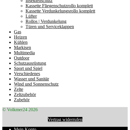
Insektenschutz
Kassette Fliegenschutzrollo komplett
Kassette Verdunkelungsrollo komplett
Lüfter
Rollos | Verdunkelung
Türen und Serviceklappen
Gas
Heizen
Kühlen
Markisen
Multimedia
Outdoor
Schutzausrüstung
Sport und Spiel
Verschiedenes
Wasser und Sanitär
Wind und Sonnenschutz
Zelte
Zeltzubehör
Zubehör
© Volkmer24 2026
Vertrag widerrufen
Mein Konto