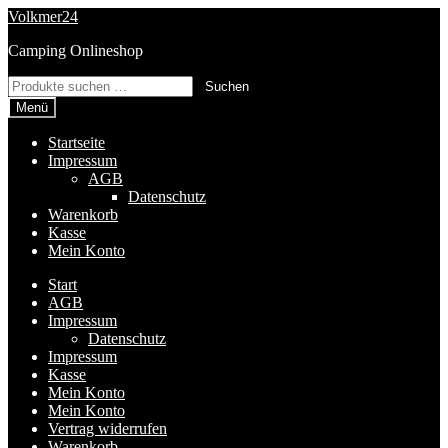
Zur
Zum
Volkmer24
Navigation
Inhalt
Camping Onlineshop
springen
springen
Suchen
Suchen
nach:
Menü
Startseite
Impressum
AGB
Datenschutz
Warenkorb
Kasse
Mein Konto
Start
AGB
Impressum
Datenschutz
Impressum
Kasse
Mein Konto
Mein Konto
Vertrag widerrufen
Warenkorb