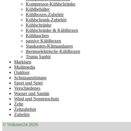
Kompressor-Kühlschränke
Kühlbehälter
Kühlboxen-Zubehör
Kühlschrank-Zubehör
Kühlschränke
Kühlschränke & Kühlboxen
Kühltaschen
passive Kühlboxen
Staukasten-Klimaanlagen
thermoelektrische Kühlboxen
Truma Saphir
Markisen
Multimedia
Outdoor
Schutzausrüstung
Sport und Spiel
Verschiedenes
Wasser und Sanitär
Wind und Sonnenschutz
Zelte
Zeltzubehör
Zubehör
© Volkmer24 2026