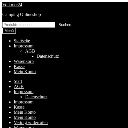
Zur
Zum
Volkmer24
Navigation
Inhalt
Camping Onlineshop
springen
springen
Suchen
Suchen
nach:
Menü
Startseite
Impressum
AGB
Datenschutz
Warenkorb
Kasse
Mein Konto
Start
AGB
Impressum
Datenschutz
Impressum
Kasse
Mein Konto
Mein Konto
Vertrag widerrufen
Warenkorb