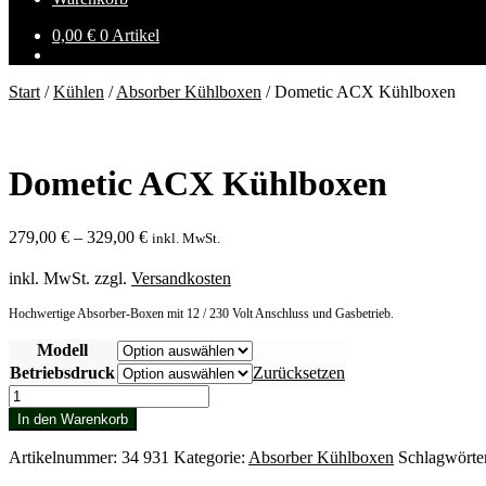
0,00
€
0 Artikel
Start
/
Kühlen
/
Absorber Kühlboxen
/
Dometic ACX Kühlboxen
Dometic ACX Kühlboxen
279,00
€
–
329,00
€
inkl. MwSt.
inkl. MwSt.
zzgl.
Versandkosten
Hochwertige Absorber-Boxen mit 12 / 230 Volt Anschluss und Gasbetrieb.
Modell
Betriebsdruck
Zurücksetzen
Dometic
ACX
In den Warenkorb
Kühlboxen
Menge
Artikelnummer:
34 931
Kategorie:
Absorber Kühlboxen
Schlagwörte