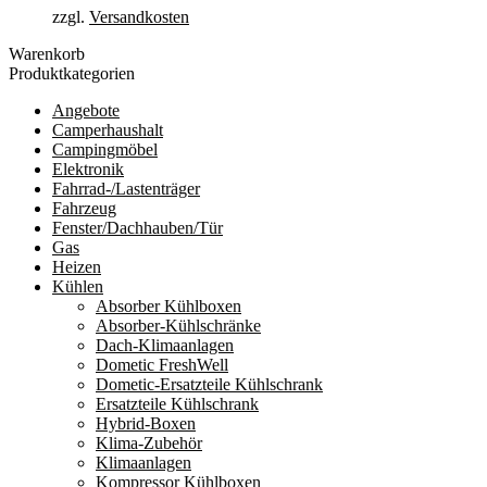
zzgl.
Versandkosten
Warenkorb
Produktkategorien
Angebote
Camperhaushalt
Campingmöbel
Elektronik
Fahrrad-/Lastenträger
Fahrzeug
Fenster/Dachhauben/Tür
Gas
Heizen
Kühlen
Absorber Kühlboxen
Absorber-Kühlschränke
Dach-Klimaanlagen
Dometic FreshWell
Dometic-Ersatzteile Kühlschrank
Ersatzteile Kühlschrank
Hybrid-Boxen
Klima-Zubehör
Klimaanlagen
Kompressor Kühlboxen