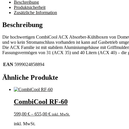
Beschreibung
Produktsicherheit
Zusätzliche Information
Beschreibung
Die hochwertigen CombiCool ACX Absorber-Kühlboxen von Dometic las
und wo kein Stromanschluss vorhanden ist kann auf Gasbetrieb umgesc
Die ACX Familie ist mit stabilem Aluminiumgehäuse mit Griffmulden u
Fassungsvermögen von 31 (ACX 35) und 40 Litern (ACX 40) – die gro
EAN
5999024858894
Ähnliche Produkte
CombiCool RF-60
599,00
€
–
655,00
€
inkl. MwSt.
inkl. MwSt.