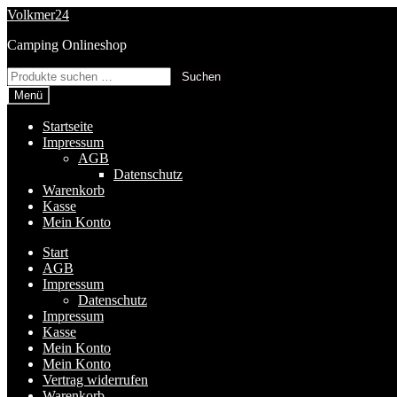
Zur
Zum
Volkmer24
Navigation
Inhalt
Camping Onlineshop
springen
springen
Suchen
Suchen
nach:
Menü
Startseite
Impressum
AGB
Datenschutz
Warenkorb
Kasse
Mein Konto
Start
AGB
Impressum
Datenschutz
Impressum
Kasse
Mein Konto
Mein Konto
Vertrag widerrufen
Warenkorb