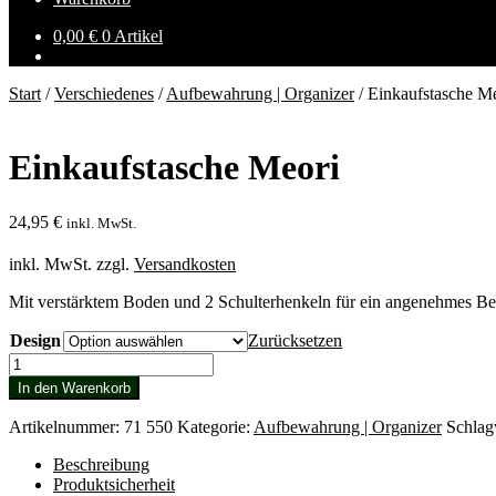
0,00
€
0 Artikel
Start
/
Verschiedenes
/
Aufbewahrung | Organizer
/
Einkaufstasche M
Einkaufstasche Meori
24,95
€
inkl. MwSt.
inkl. MwSt.
zzgl.
Versandkosten
Mit verstärktem Boden und 2 Schulterhenkeln für ein angenehmes Be
Design
Zurücksetzen
Einkaufstasche
Meori
In den Warenkorb
Menge
Artikelnummer:
71 550
Kategorie:
Aufbewahrung | Organizer
Schlag
Beschreibung
Produktsicherheit