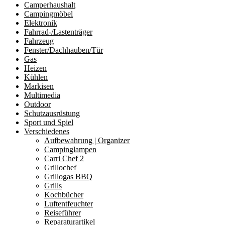
Camperhaushalt
Campingmöbel
Elektronik
Fahrrad-/Lastenträger
Fahrzeug
Fenster/Dachhauben/Tür
Gas
Heizen
Kühlen
Markisen
Multimedia
Outdoor
Schutzausrüstung
Sport und Spiel
Verschiedenes
Aufbewahrung | Organizer
Campinglampen
Carri Chef 2
Grillochef
Grillogas BBQ
Grills
Kochbücher
Luftentfeuchter
Reiseführer
Reparaturartikel