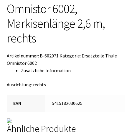
Omnistor 6002,
Kasse
Markisenlänge 2,6 m,
Mein Konto
rechts
Mein Konto
Vertrag widerrufen
Artikelnummer:
B-602071
Kategorie:
Ersatzteile Thule
Omnistor 6002
Warenkorb
Zusätzliche Information
Ausrichtung: rechts
EAN
5415182030625
Ähnliche Produkte