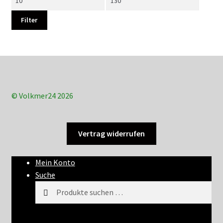
Preis
Preis
Filter
© Volkmer24 2026
Vertrag widerrufen
Mein Konto
Suche
Suchen
Suchen
nach: