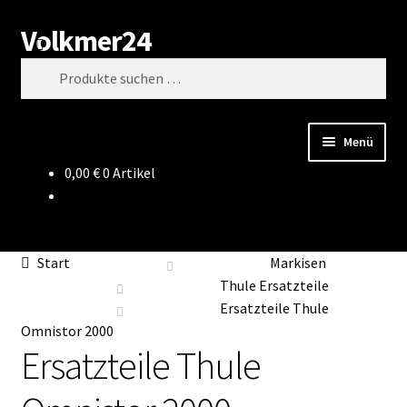
Volkmer24
Zur
Zum
Suchen
Navigation
Inhalt
Suchen
springen
springen
nach:
Menü
0,00
€
0 Artikel
Start
AGB
Start
Markisen
Impressum
Thule Ersatzteile
Ersatzteile Thule
Datenschutz
Omnistor 2000
Ersatzteile Thule
Impressum