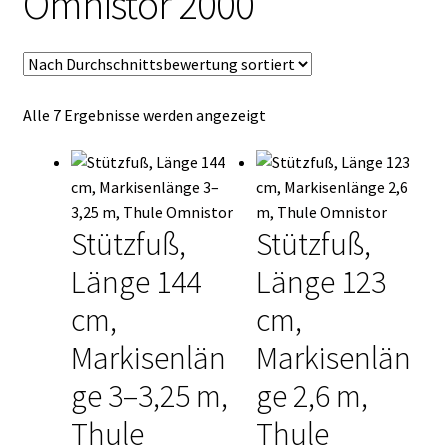
Omnistor 2000
Kasse
Mein Konto
Nach
Alle 7 Ergebnisse werden angezeigt
Mein Konto
Durchschnittsbewertung
sortiert
Vertrag widerrufen
Warenkorb
Stützfuß,
Stützfuß,
Länge 144
Länge 123
cm,
cm,
Markisenlän
Markisenlän
ge 3–3,25 m,
ge 2,6 m,
Thule
Thule