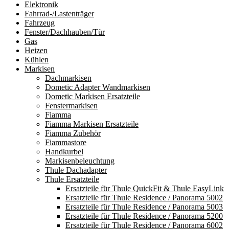
Elektronik
Fahrrad-/Lastenträger
Fahrzeug
Fenster/Dachhauben/Tür
Gas
Heizen
Kühlen
Markisen
Dachmarkisen
Dometic Adapter Wandmarkisen
Dometic Markisen Ersatzteile
Fenstermarkisen
Fiamma
Fiamma Markisen Ersatzteile
Fiamma Zubehör
Fiammastore
Handkurbel
Markisenbeleuchtung
Thule Dachadapter
Thule Ersatzteile
Ersatzteile für Thule QuickFit & Thule EasyLink
Ersatzteile für Thule Residence / Panorama 5002
Ersatzteile für Thule Residence / Panorama 5003
Ersatzteile für Thule Residence / Panorama 5200
Ersatzteile für Thule Residence / Panorama 6002