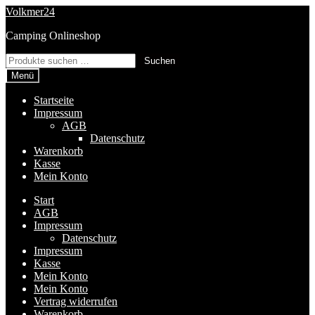
Zur
Zum
Volkmer24
Navigation
Inhalt
Camping Onlineshop
springen
springen
Suchen
Suchen
nach:
Menü
Startseite
Impressum
AGB
Datenschutz
Warenkorb
Kasse
Mein Konto
Start
AGB
Impressum
Datenschutz
Impressum
Kasse
Mein Konto
Mein Konto
Vertrag widerrufen
Warenkorb