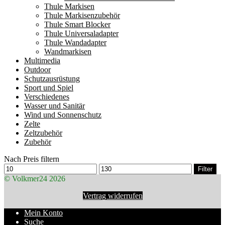
Thule Markisen
Thule Markisenzubehör
Thule Smart Blocker
Thule Universaladapter
Thule Wandadapter
Wandmarkisen
Multimedia
Outdoor
Schutzausrüstung
Sport und Spiel
Verschiedenes
Wasser und Sanitär
Wind und Sonnenschutz
Zelte
Zeltzubehör
Zubehör
Nach Preis filtern
Min.
Max.
Filter
Preis
Preis
© Volkmer24 2026
Vertrag widerrufen
Mein Konto
Suche