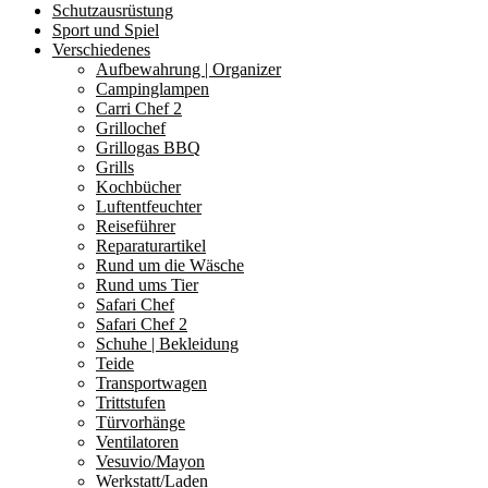
Schutzausrüstung
Sport und Spiel
Verschiedenes
Aufbewahrung | Organizer
Campinglampen
Carri Chef 2
Grillochef
Grillogas BBQ
Grills
Kochbücher
Luftentfeuchter
Reiseführer
Reparaturartikel
Rund um die Wäsche
Rund ums Tier
Safari Chef
Safari Chef 2
Schuhe | Bekleidung
Teide
Transportwagen
Trittstufen
Türvorhänge
Ventilatoren
Vesuvio/Mayon
Werkstatt/Laden