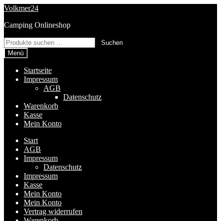
Zur
Zum
Volkmer24
Navigation
Inhalt
Camping Onlineshop
springen
springen
Suchen
Suchen
nach:
Menü
Startseite
Impressum
AGB
Datenschutz
Warenkorb
Kasse
Mein Konto
Start
AGB
Impressum
Datenschutz
Impressum
Kasse
Mein Konto
Mein Konto
Vertrag widerrufen
Warenkorb