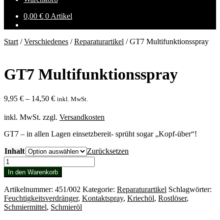
0,00
€
0 Artikel
Start
/
Verschiedenes
/
Reparaturartikel
/
GT7 Multifunktionsspray
GT7 Multifunktionsspray
9,95
€
–
14,50
€
inkl. MwSt.
inkl. MwSt.
zzgl.
Versandkosten
GT7 – in allen Lagen einsetzbereit- sprüht sogar „Kopf-über“!
Inhalt
Zurücksetzen
GT7
Multifunktionsspray
In den Warenkorb
Menge
Artikelnummer:
451/002
Kategorie:
Reparaturartikel
Schlagwörter:
Feuchtigkeitsverdränger
,
Kontaktspray
,
Kriechöl
,
Rostlöser
,
Schmiermittel
,
Schmieröl