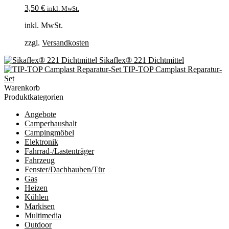
3,50
€
inkl. MwSt.
inkl. MwSt.
zzgl.
Versandkosten
Sikaflex® 221 Dichtmittel
TIP-TOP Camplast Reparatur-
Set
Warenkorb
Produktkategorien
Angebote
Camperhaushalt
Campingmöbel
Elektronik
Fahrrad-/Lastenträger
Fahrzeug
Fenster/Dachhauben/Tür
Gas
Heizen
Kühlen
Markisen
Multimedia
Outdoor