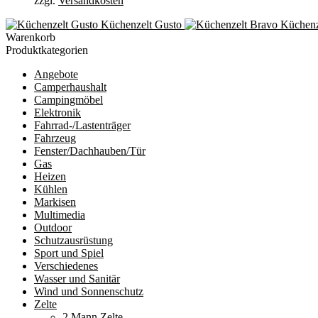
zzgl.
Versandkosten
Küchenzelt Gusto
Küchenz
Warenkorb
Produktkategorien
Angebote
Camperhaushalt
Campingmöbel
Elektronik
Fahrrad-/Lastenträger
Fahrzeug
Fenster/Dachhauben/Tür
Gas
Heizen
Kühlen
Markisen
Multimedia
Outdoor
Schutzausrüstung
Sport und Spiel
Verschiedenes
Wasser und Sanitär
Wind und Sonnenschutz
Zelte
2 Mann Zelte