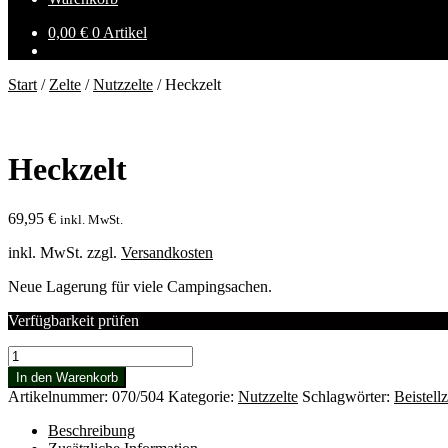
0,00
€
0 Artikel
Start
/
Zelte
/
Nutzzelte
/
Heckzelt
Heckzelt
69,95
€
inkl. MwSt.
inkl. MwSt.
zzgl.
Versandkosten
Neue Lagerung für viele Campingsachen.
Verfügbarkeit prüfen
Heckzelt
Menge
In den Warenkorb
Artikelnummer:
070/504
Kategorie:
Nutzzelte
Schlagwörter:
Beistellz
Beschreibung