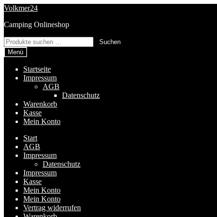
Zur
Zum
Volkmer24
Navigation
Inhalt
Camping Onlineshop
springen
springen
Suchen
Suchen
nach:
Menü
Startseite
Impressum
AGB
Datenschutz
Warenkorb
Kasse
Mein Konto
Start
AGB
Impressum
Datenschutz
Impressum
Kasse
Mein Konto
Mein Konto
Vertrag widerrufen
Warenkorb