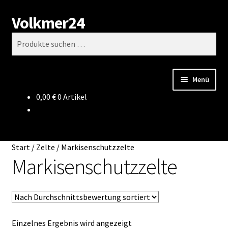
Volkmer24
Zur
Zum
Suchen
Navigation
Inhalt
Suchen
springen
springen
nach:
Menü
0,00
€
0 Artikel
Start
AGB
Start
/
Zelte
/
Markisenschutzzelte
Impressum
Markisenschutzzelte
Datenschutz
Impressum
Einzelnes Ergebnis wird angezeigt