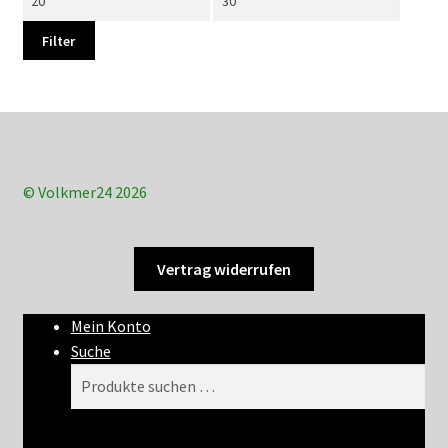
Preis
Preis
Filter
© Volkmer24 2026
Vertrag widerrufen
Mein Konto
Suche
Suchen
Suchen
nach: