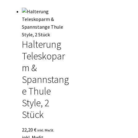
Kasse
Mein Konto
Mein Konto
Halterung
Teleskopar
Vertrag widerrufen
m &
Warenkorb
Spannstang
e Thule
Style, 2
Stück
22,20
€
inkl. MwSt.
inkl. MwSt.