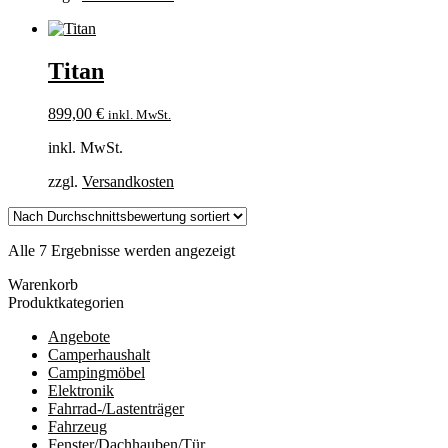
Titan
899,00
€
inkl. MwSt.
inkl. MwSt.
zzgl.
Versandkosten
Nach
Alle 7 Ergebnisse werden angezeigt
Durchschnittsbewertung
Warenkorb
sortiert
Produktkategorien
Angebote
Camperhaushalt
Campingmöbel
Elektronik
Fahrrad-/Lastenträger
Fahrzeug
Fenster/Dachhauben/Tür