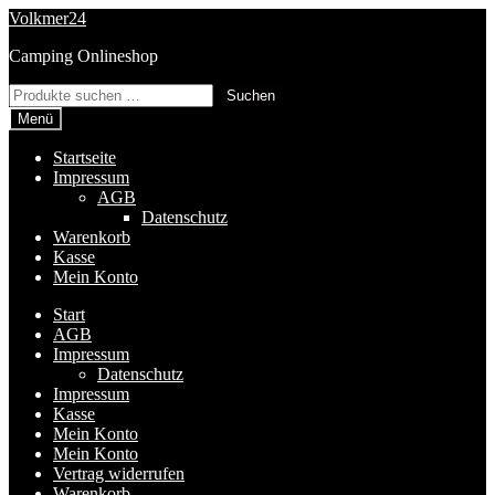
Zur
Zum
Volkmer24
Navigation
Inhalt
Camping Onlineshop
springen
springen
Suchen
Suchen
nach:
Menü
Startseite
Impressum
AGB
Datenschutz
Warenkorb
Kasse
Mein Konto
Start
AGB
Impressum
Datenschutz
Impressum
Kasse
Mein Konto
Mein Konto
Vertrag widerrufen
Warenkorb