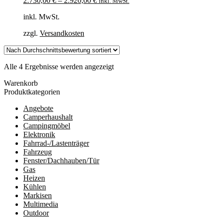
2.730,00
€
–
2.920,00
€
inkl. MwSt.
inkl. MwSt.
zzgl.
Versandkosten
Nach
Alle 4 Ergebnisse werden angezeigt
Durchschnittsbewertung
Warenkorb
sortiert
Produktkategorien
Angebote
Camperhaushalt
Campingmöbel
Elektronik
Fahrrad-/Lastenträger
Fahrzeug
Fenster/Dachhauben/Tür
Gas
Heizen
Kühlen
Markisen
Multimedia
Outdoor