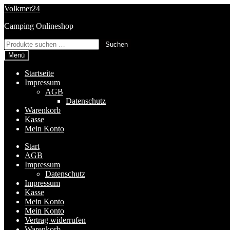
Zur
Zum
Volkmer24
Navigation
Inhalt
Camping Onlineshop
springen
springen
Suchen
Suchen
nach:
Menü
Startseite
Impressum
AGB
Datenschutz
Warenkorb
Kasse
Mein Konto
Start
AGB
Impressum
Datenschutz
Impressum
Kasse
Mein Konto
Mein Konto
Vertrag widerrufen
Warenkorb