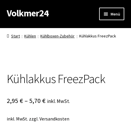
Volkmer24
Zur
Zum
Menü
Navigation
Inhalt
springen
springen
Start
Start
Kühlen
Kühlboxen-Zubehör
Kühlakkus FreezPack
AGB
Impressum
Kühlakkus FreezPack
Datenschutz
Impressum
2,95
€
–
5,70
€
inkl. MwSt.
Kasse
inkl. MwSt.
zzgl.
Versandkosten
Mein Konto