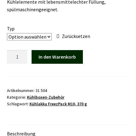
Kühlelemente mit lebensmittelechter Füllung,
Mein Konto
spülmaschinengeeignet.
Vertrag widerrufen
Typ
Zurücksetzen
Warenkorb
Kühlakkus
In den Warenkorb
FreezPack
Menge
Artikelnummer:
31 504
Kategorie:
Kühlboxen-Zubehör
Schlagwort:
Kühlakku FreezPack M10, 370 g
Beschreibung