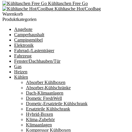
Kühltaschen Free Go
Kühltasche Hot/Coolbag
Warenkorb
Produktkategorien
Angebote
Camperhaushalt
Campingmöbel
Elektronik
Fahrrad-/Lastenträger
Fahrzeug
Fenster/Dachhauben/Tür
Gas
Heizen
Kühlen
Absorber Kühlboxen
Absorber-Kühlschränke
Dach-Klimaanlagen
Dometic FreshWell
Dometic-Ersatzteile Kühlschrank
Ersatzteile Kühlschrank
Hybrid-Boxen
Klima-Zubehör
Klimaanlagen
Kompressor Kühlboxen