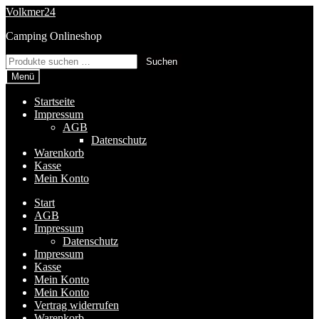
Zur
Zum
Volkmer24
Navigation
Inhalt
Camping Onlineshop
springen
springen
Suchen
Suchen
nach:
Menü
Startseite
Impressum
AGB
Datenschutz
Warenkorb
Kasse
Mein Konto
Start
AGB
Impressum
Datenschutz
Impressum
Kasse
Mein Konto
Mein Konto
Vertrag widerrufen
Warenkorb