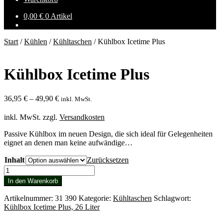
0,00
€
0 Artikel
Start
/
Kühlen
/
Kühltaschen
/
Kühlbox Icetime Plus
Kühlbox Icetime Plus
36,95
€
–
49,90
€
inkl. MwSt.
inkl. MwSt.
zzgl.
Versandkosten
Passive Kühlbox im neuen Design, die sich ideal für Gelegenheiten
eignet an denen man keine aufwändige…
Inhalt
Zurücksetzen
Kühlbox
Icetime
In den Warenkorb
Plus
Menge
Artikelnummer:
31 390
Kategorie:
Kühltaschen
Schlagwort:
Kühlbox Icetime Plus, 26 Liter