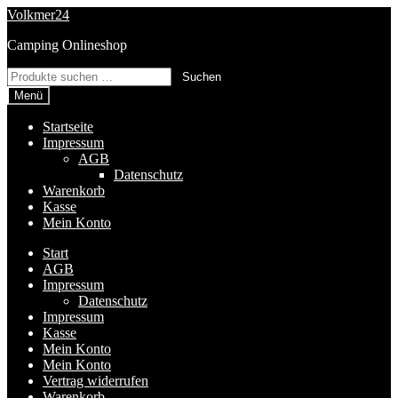
Zur
Zum
Volkmer24
Navigation
Inhalt
Camping Onlineshop
springen
springen
Suchen
Suchen
nach:
Menü
Startseite
Impressum
AGB
Datenschutz
Warenkorb
Kasse
Mein Konto
Start
AGB
Impressum
Datenschutz
Impressum
Kasse
Mein Konto
Mein Konto
Vertrag widerrufen
Warenkorb