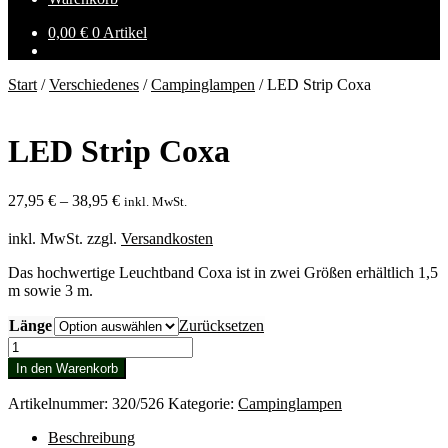
0,00
€
0 Artikel
Start
/
Verschiedenes
/
Campinglampen
/
LED Strip Coxa
LED Strip Coxa
27,95
€
–
38,95
€
inkl. MwSt.
inkl. MwSt.
zzgl.
Versandkosten
Das hochwertige Leuchtband Coxa ist in zwei Größen erhältlich 1,5
m sowie 3 m.
Länge
Zurücksetzen
LED
Strip
In den Warenkorb
Coxa
Menge
Artikelnummer:
320/526
Kategorie:
Campinglampen
Beschreibung