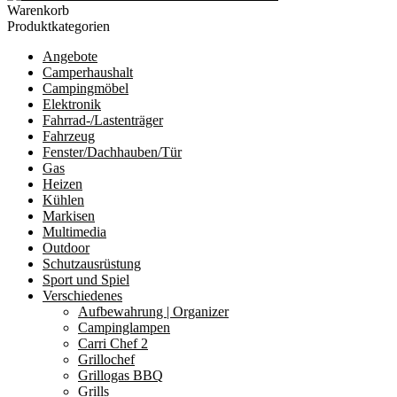
Warenkorb
Produktkategorien
Angebote
Camperhaushalt
Campingmöbel
Elektronik
Fahrrad-/Lastenträger
Fahrzeug
Fenster/Dachhauben/Tür
Gas
Heizen
Kühlen
Markisen
Multimedia
Outdoor
Schutzausrüstung
Sport und Spiel
Verschiedenes
Aufbewahrung | Organizer
Campinglampen
Carri Chef 2
Grillochef
Grillogas BBQ
Grills