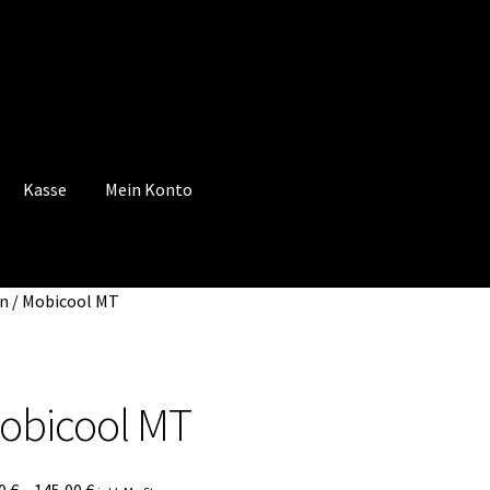
Kasse
Mein Konto
 Konto
Mein Konto
Vertrag widerrufen
Warenkorb
en
/
Mobicool MT
obicool MT
90
€
–
145,00
€