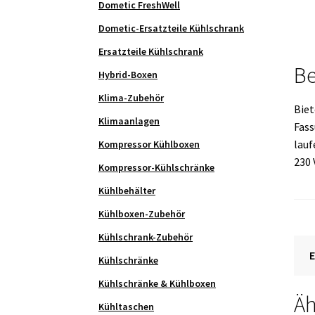
Dometic FreshWell
Dometic-Ersatzteile Kühlschrank
Ersatzteile Kühlschrank
Be
Hybrid-Boxen
Klima-Zubehör
Biet
Klimaanlagen
Fass
lauf
Kompressor Kühlboxen
230 
Kompressor-Kühlschränke
Kühlbehälter
Kühlboxen-Zubehör
Kühlschrank-Zubehör
Kühlschränke
Kühlschränke & Kühlboxen
Äh
Kühltaschen