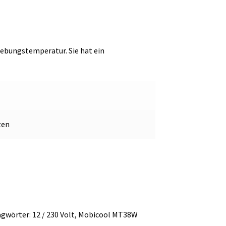
gebungstemperatur. Sie hat ein
zen
agwörter:
12 / 230 Volt
,
Mobicool MT38W