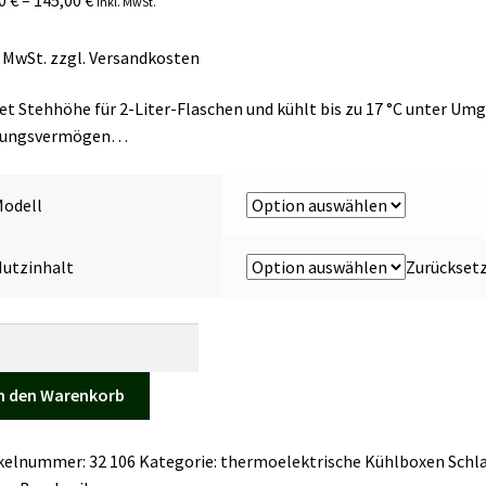
inkl. MwSt.
. MwSt.
zzgl.
Versandkosten
et Stehhöhe für 2-Liter-Flaschen und kühlt bis zu 17 °C unter Um
sungsvermögen…
Modell
utzinhalt
Zurückset
icool
ge
n den Warenkorb
ikelnummer:
32 106
Kategorie:
thermoelektrische Kühlboxen
Schl