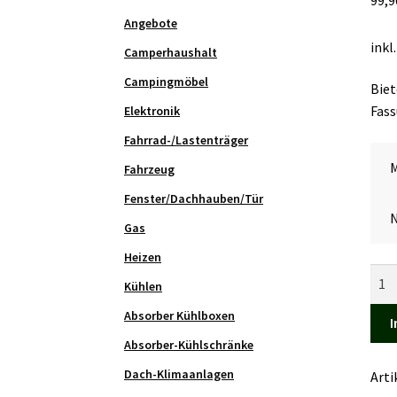
Angebote
inkl
Camperhaushalt
Campingmöbel
Biet
Fas
Elektronik
Fahrrad-/Lastenträger
Fahrzeug
Fenster/Dachhauben/Tür
N
Gas
Heizen
Mob
Kühlen
MT
Absorber Kühlboxen
Men
I
Absorber-Kühlschränke
Dach-Klimaanlagen
Art