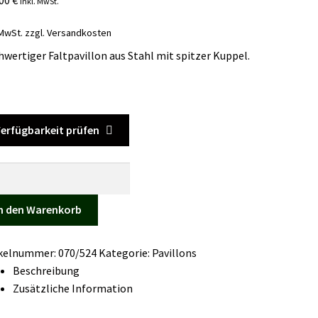
inkl. MwSt.
 MwSt.
zzgl.
Versandkosten
wertiger Faltpavillon aus Stahl mit spitzer Kuppel.
erfügbarkeit prüfen
llon
ò
sic
n den Warenkorb
ge
ikelnummer:
070/524
Kategorie:
Pavillons
Beschreibung
Zusätzliche Information