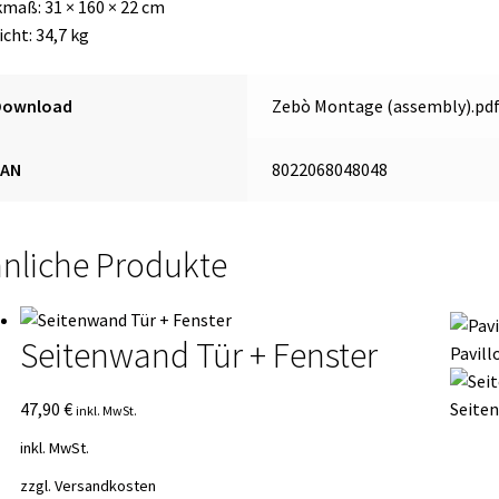
maß: 31 × 160 × 22 cm
cht: 34,7 kg
Download
Zebò Montage (assembly).pd
EAN
8022068048048
nliche Produkte
Seitenwand Tür + Fenster
Pavill
47,90
€
Seite
inkl. MwSt.
inkl. MwSt.
zzgl.
Versandkosten