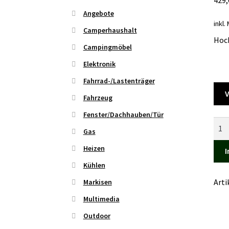
Angebote
inkl.
Camperhaushalt
Hoch
Campingmöbel
Elektronik
Fahrrad-/Lastenträger
V
Fahrzeug
Fenster/Dachhauben/Tür
Pavi
Gas
Zeb
Clas
Heizen
I
STL
Kühlen
Men
Art
Markisen
Multimedia
Outdoor