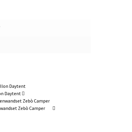
f
on Daytent
nwandset Zebò Camper