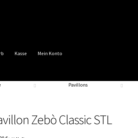
rb
Kasse
Mein Konto
 Konto
Mein Konto
Vertrag widerrufen
Warenkorb
e
Pavillons
avillon Zebò Classic STL
,00
€