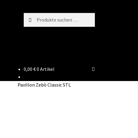
Suchen
Suchen
nach:
0,00
€
0 Artikel
Pavillon Zebò Classic STL