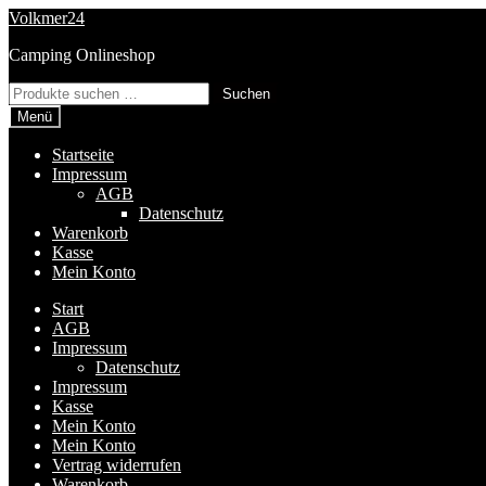
Zur
Zum
Volkmer24
Navigation
Inhalt
Camping Onlineshop
springen
springen
Suchen
Suchen
nach:
Menü
Startseite
Impressum
AGB
Datenschutz
Warenkorb
Kasse
Mein Konto
Start
AGB
Impressum
Datenschutz
Impressum
Kasse
Mein Konto
Mein Konto
Vertrag widerrufen
Warenkorb