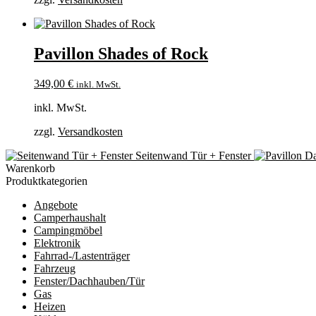
Pavillon Shades of Rock
349,00
€
inkl. MwSt.
inkl. MwSt.
zzgl.
Versandkosten
Seitenwand Tür + Fenster
Warenkorb
Produktkategorien
Angebote
Camperhaushalt
Campingmöbel
Elektronik
Fahrrad-/Lastenträger
Fahrzeug
Fenster/Dachhauben/Tür
Gas
Heizen