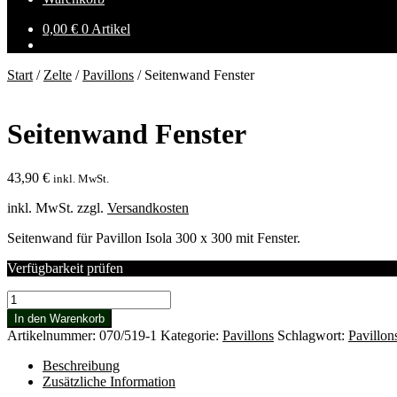
0,00
€
0 Artikel
Start
/
Zelte
/
Pavillons
/
Seitenwand Fenster
Seitenwand Fenster
43,90
€
inkl. MwSt.
inkl. MwSt.
zzgl.
Versandkosten
Seitenwand für Pavillon Isola 300 x 300 mit Fenster.
Verfügbarkeit prüfen
Seitenwand
Fenster
In den Warenkorb
Menge
Artikelnummer:
070/519-1
Kategorie:
Pavillons
Schlagwort:
Pavillon
Beschreibung
Zusätzliche Information