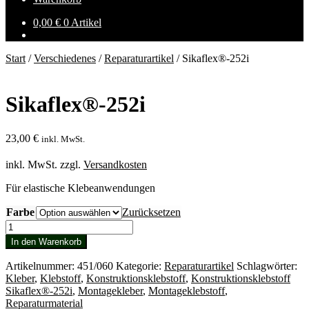
0,00
€
0 Artikel
Start
/
Verschiedenes
/
Reparaturartikel
/
Sikaflex®-252i
Sikaflex®-252i
23,00
€
inkl. MwSt.
inkl. MwSt.
zzgl.
Versandkosten
Für elastische Klebeanwendungen
Farbe
Zurücksetzen
Sikaflex®-252i
Menge
In den Warenkorb
Artikelnummer:
451/060
Kategorie:
Reparaturartikel
Schlagwörter:
Kleber
,
Klebstoff
,
Konstruktionsklebstoff
,
Konstruktionsklebstoff
Sikaflex®-252i
,
Montagekleber
,
Montageklebstoff
,
Reparaturmaterial