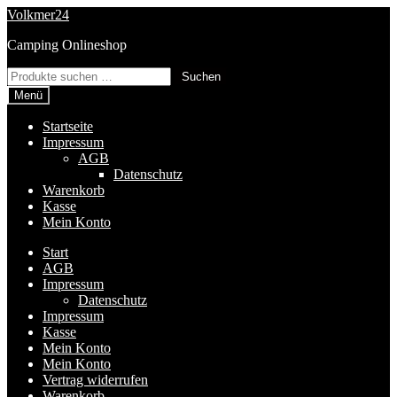
Zur
Zum
Volkmer24
Navigation
Inhalt
Camping Onlineshop
springen
springen
Suchen
Suchen
nach:
Menü
Startseite
Impressum
AGB
Datenschutz
Warenkorb
Kasse
Mein Konto
Start
AGB
Impressum
Datenschutz
Impressum
Kasse
Mein Konto
Mein Konto
Vertrag widerrufen
Warenkorb