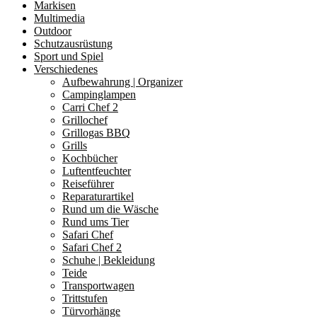
Markisen
Multimedia
Outdoor
Schutzausrüstung
Sport und Spiel
Verschiedenes
Aufbewahrung | Organizer
Campinglampen
Carri Chef 2
Grillochef
Grillogas BBQ
Grills
Kochbücher
Luftentfeuchter
Reiseführer
Reparaturartikel
Rund um die Wäsche
Rund ums Tier
Safari Chef
Safari Chef 2
Schuhe | Bekleidung
Teide
Transportwagen
Trittstufen
Türvorhänge