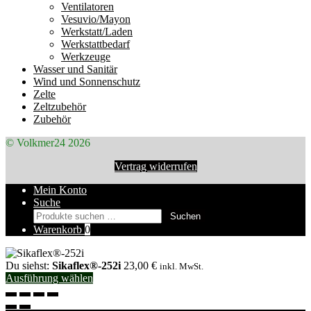
Ventilatoren
Vesuvio/Mayon
Werkstatt/Laden
Werkstattbedarf
Werkzeuge
Wasser und Sanitär
Wind und Sonnenschutz
Zelte
Zeltzubehör
Zubehör
© Volkmer24 2026
Vertrag widerrufen
Mein Konto
Suche
Suchen
Suchen
nach:
Warenkorb
0
Du siehst:
Sikaflex®-252i
23,00
€
inkl. MwSt.
Ausführung wählen