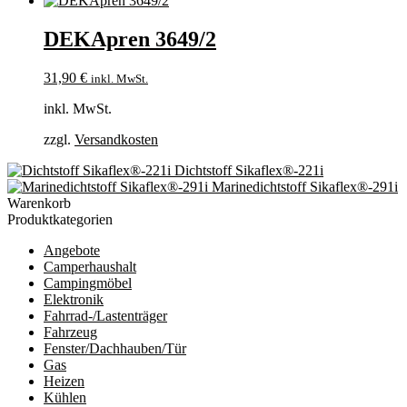
DEKApren 3649/2
31,90
€
inkl. MwSt.
inkl. MwSt.
zzgl.
Versandkosten
Dichtstoff Sikaflex®-221i
Marinedichtstoff Sikaflex®-291i
Warenkorb
Produktkategorien
Angebote
Camperhaushalt
Campingmöbel
Elektronik
Fahrrad-/Lastenträger
Fahrzeug
Fenster/Dachhauben/Tür
Gas
Heizen
Kühlen