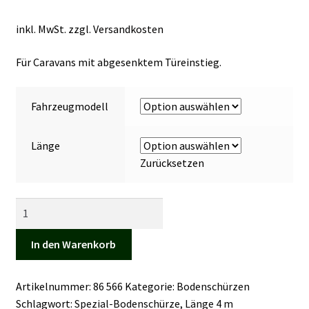
Kasse
inkl. MwSt.
zzgl.
Versandkosten
Mein Konto
Für Caravans mit abgesenktem Türeinstieg.
Mein Konto
Fahrzeugmodell
Vertrag widerrufen
Länge
Warenkorb
Zurücksetzen
Spezial-
Bodenschürze
Menge
In den Warenkorb
Artikelnummer:
86 566
Kategorie:
Bodenschürzen
Schlagwort:
Spezial-Bodenschürze, Länge 4 m