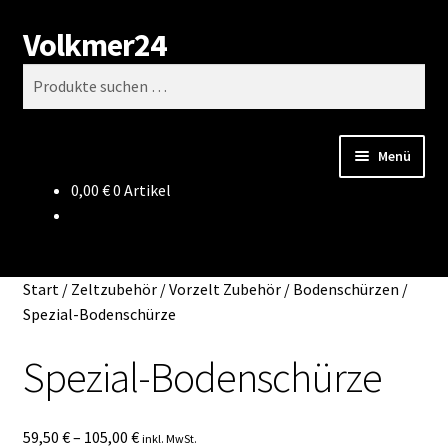
Volkmer24
Zur
Zum
Suchen
Navigation
Inhalt
Suchen
springen
springen
nach:
Menü
0,00
€
0 Artikel
Start
AGB
Start
/
Zeltzubehör
/
Vorzelt Zubehör
/
Bodenschürzen
/
Impressum
Spezial-Bodenschürze
Spezial-Bodenschürze
Datenschutz
Impressum
59,50
€
–
105,00
€
inkl. MwSt.