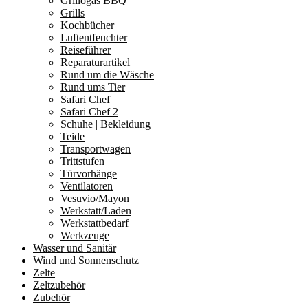
Grillogas BBQ
Grills
Kochbücher
Luftentfeuchter
Reiseführer
Reparaturartikel
Rund um die Wäsche
Rund ums Tier
Safari Chef
Safari Chef 2
Schuhe | Bekleidung
Teide
Transportwagen
Trittstufen
Türvorhänge
Ventilatoren
Vesuvio/Mayon
Werkstatt/Laden
Werkstattbedarf
Werkzeuge
Wasser und Sanitär
Wind und Sonnenschutz
Zelte
Zeltzubehör
Zubehör