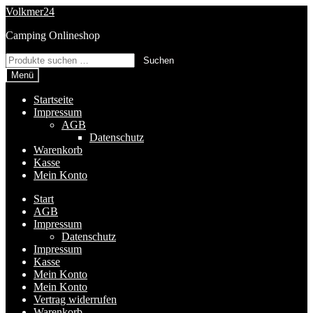
Zur
Zum
Volkmer24
Navigation
Inhalt
Camping Onlineshop
springen
springen
Suchen
Suchen
nach:
Menü
Startseite
Impressum
AGB
Datenschutz
Warenkorb
Kasse
Mein Konto
Start
AGB
Impressum
Datenschutz
Impressum
Kasse
Mein Konto
Mein Konto
Vertrag widerrufen
Warenkorb