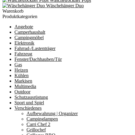
Wäschetrockner Pops
Wäschehänger Duo
Warenkorb
Produktkategorien
Angebote
Camperhaushalt
Campingmöbel
Elektronik
Fahrrad-/Lastenträger
Fahrzeug
Fenster/Dachhauben/Tür
Gas
Heizen
Kühlen
Markisen
Multimedia
Outdoor
Schutzausrüstung
Sport und Spiel
Verschiedenes
Aufbewahrung | Organizer
Campinglampen
Carri Chef 2
Grillochef