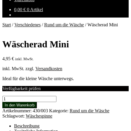
0,00
€
0 Artikel
Start
/
Verschiedenes
/
Rund um die Wäsche
/
Wäscherad Mini
Wäscherad Mini
4,95
€
inkl. MwSt.
inkl. MwSt.
zzgl.
Versandkosten
Ideal für die kleine Wäsche unterwegs.
Verfügbarkeit prüfen
Wäscherad
Mini
In den Warenkorb
Menge
Artikelnummer:
430/003
Kategorie:
Rund um die Wäsche
Schlagwort:
Wäschespinne
Beschreibung