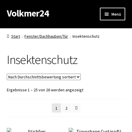
Volkmer24
Zur
Zum
Menü
Navigation
Inhalt
springen
springen
Start
Start
Fenster/Dachhauben/Tür
Insektenschutz
AGB
Insektenschutz
Impressum
Datenschutz
Nach
Ergebnisse 1 – 25 von 26 werden angezeigt
Impressum
Durchschnittsbewertung
sortiert
Kasse
1
2
Mein Konto