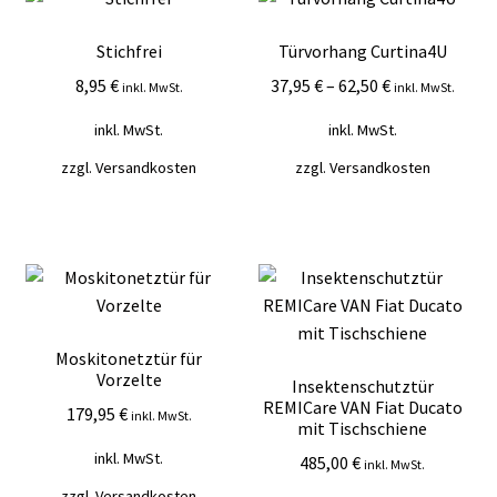
Mein Konto
Stichfrei
Türvorhang Curtina4U
Vertrag widerrufen
8,95
€
37,95
€
–
62,50
€
inkl. MwSt.
inkl. MwSt.
inkl. MwSt.
inkl. MwSt.
Warenkorb
zzgl.
Versandkosten
zzgl.
Versandkosten
Moskitonetztür für
Vorzelte
Insektenschutztür
REMICare VAN Fiat Ducato
179,95
€
inkl. MwSt.
mit Tischschiene
inkl. MwSt.
485,00
€
inkl. MwSt.
zzgl.
Versandkosten