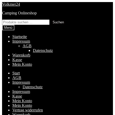
Zur
Zum
Volkmer24
Navigation
Inhalt
Camping Onlineshop
springen
springen
Suchen
Suchen
nach:
Menü
Startseite
Impressum
AGB
Datenschutz
Warenkorb
Kasse
Mein Konto
Start
AGB
Impressum
Datenschutz
Impressum
Kasse
Mein Konto
Mein Konto
Vertrag widerrufen
Warenkorb