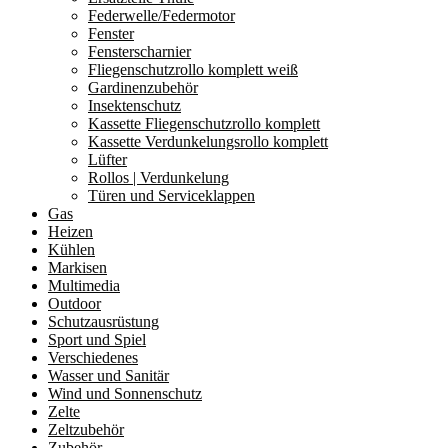
Federwelle/Federmotor
Fenster
Fensterscharnier
Fliegenschutzrollo komplett weiß
Gardinenzubehör
Insektenschutz
Kassette Fliegenschutzrollo komplett
Kassette Verdunkelungsrollo komplett
Lüfter
Rollos | Verdunkelung
Türen und Serviceklappen
Gas
Heizen
Kühlen
Markisen
Multimedia
Outdoor
Schutzausrüstung
Sport und Spiel
Verschiedenes
Wasser und Sanitär
Wind und Sonnenschutz
Zelte
Zeltzubehör
Zubehör