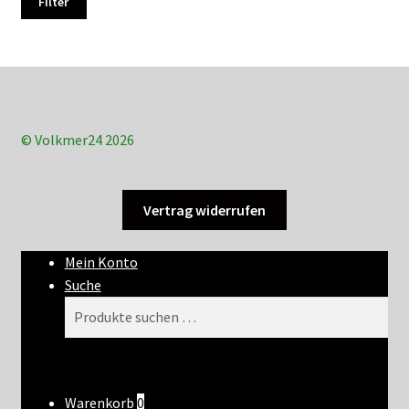
Filter
© Volkmer24 2026
Vertrag widerrufen
Mein Konto
Suche
Suchen
Suchen
nach:
Warenkorb
0