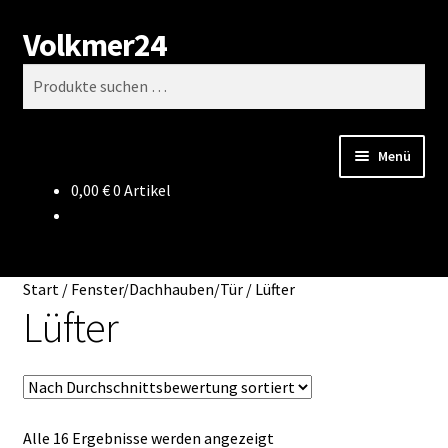
Volkmer24
Zur
Zum
Suchen
Navigation
Inhalt
Suchen
springen
springen
nach:
Menü
0,00
€
0 Artikel
Start
AGB
Start
/
Fenster/Dachhauben/Tür
/
Lüfter
Impressum
Lüfter
Datenschutz
Impressum
Nach
Alle 16 Ergebnisse werden angezeigt