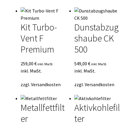
Durchschnittsbewertung
Kasse
sortiert
Mein Konto
Kit Turbo-
Dunstabzug
Vent F
shaube CK
Mein Konto
Premium
500
Vertrag widerrufen
259,00
€
549,00
€
inkl. MwSt.
inkl. MwSt.
Warenkorb
inkl. MwSt.
inkl. MwSt.
zzgl.
Versandkosten
zzgl.
Versandkosten
Metallfettfilt
Aktivkohlefil
er
ter