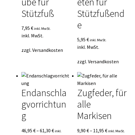
ube für
eten für
Stützfuß
Stützfußend
e
7,95
€
inkl. MwSt.
inkl. MwSt.
5,95
€
inkl. MwSt.
inkl. MwSt.
zzgl.
Versandkosten
zzgl.
Versandkosten
Endanschla
Zugfeder, für
gvorrichtun
alle
g
Markisen
46,95
€
–
61,30
€
9,90
€
–
11,95
€
inkl.
inkl. MwSt.