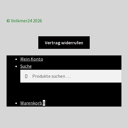
© Volkmer24 2026
Vertrag widerrufen
Mein Konto
Suche
Suchen
Suchen
nach:
Warenkorb
0