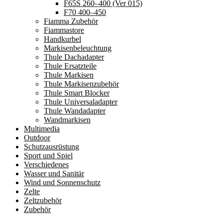
F65S 260–400 (Ver 015)
F70 400–450
Fiamma Zubehör
Fiammastore
Handkurbel
Markisenbeleuchtung
Thule Dachadapter
Thule Ersatzteile
Thule Markisen
Thule Markisenzubehör
Thule Smart Blocker
Thule Universaladapter
Thule Wandadapter
Wandmarkisen
Multimedia
Outdoor
Schutzausrüstung
Sport und Spiel
Verschiedenes
Wasser und Sanitär
Wind und Sonnenschutz
Zelte
Zeltzubehör
Zubehör