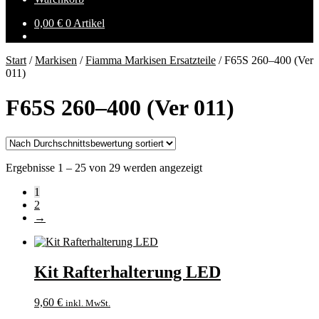
0,00
€
0 Artikel
Start
/
Markisen
/
Fiamma Markisen Ersatzteile
/
F65S 260–400 (Ver
011)
F65S 260–400 (Ver 011)
Nach
Ergebnisse 1 – 25 von 29 werden angezeigt
Durchschnittsbewertung
1
sortiert
2
→
Kit Rafterhalterung LED
9,60
€
inkl. MwSt.