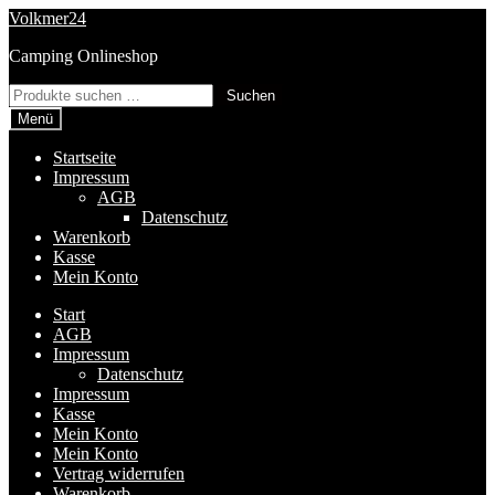
Zur
Zum
Volkmer24
Navigation
Inhalt
Camping Onlineshop
springen
springen
Suchen
Suchen
nach:
Menü
Startseite
Impressum
AGB
Datenschutz
Warenkorb
Kasse
Mein Konto
Start
AGB
Impressum
Datenschutz
Impressum
Kasse
Mein Konto
Mein Konto
Vertrag widerrufen
Warenkorb