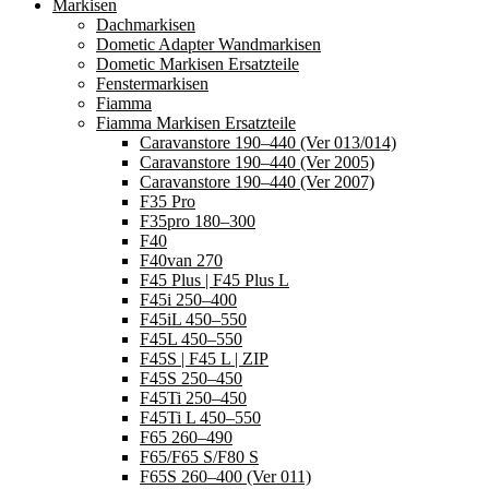
Markisen
Dachmarkisen
Dometic Adapter Wandmarkisen
Dometic Markisen Ersatzteile
Fenstermarkisen
Fiamma
Fiamma Markisen Ersatzteile
Caravanstore 190–440 (Ver 013/014)
Caravanstore 190–440 (Ver 2005)
Caravanstore 190–440 (Ver 2007)
F35 Pro
F35pro 180–300
F40
F40van 270
F45 Plus | F45 Plus L
F45i 250–400
F45iL 450–550
F45L 450–550
F45S | F45 L | ZIP
F45S 250–450
F45Ti 250–450
F45Ti L 450–550
F65 260–490
F65/F65 S/F80 S
F65S 260–400 (Ver 011)