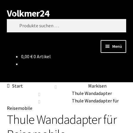
Volkmer24
Zur
Zum
Suchen
Navigation
Inhalt
Suchen
springen
springen
nach:
Menü
0,00
€
0 Artikel
Start
AGB
Start
Markisen
Impressum
Thule Wandadapter
Thule Wandadapter für
Datenschutz
Reisemobile
Thule Wandadapter für
Impressum