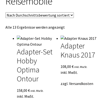
Reisemobile
Kasse
Mein Konto
Nach
Alle 13 Ergebnisse werden angezeigt
Mein Konto
Durchschnittsbewertung
sortiert
Vertrag widerrufen
Adapter
Adapter-Set
Knaus 2017
Warenkorb
Hobby
108,00
€
inkl. MwSt.
Optima
inkl. MwSt.
Ontour
zzgl.
Versandkosten
158,00
€
inkl. MwSt.
inkl. MwSt.