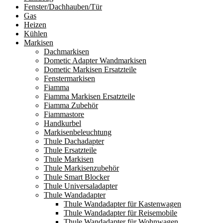
Fenster/Dachhauben/Tür
Gas
Heizen
Kühlen
Markisen
Dachmarkisen
Dometic Adapter Wandmarkisen
Dometic Markisen Ersatzteile
Fenstermarkisen
Fiamma
Fiamma Markisen Ersatzteile
Fiamma Zubehör
Fiammastore
Handkurbel
Markisenbeleuchtung
Thule Dachadapter
Thule Ersatzteile
Thule Markisen
Thule Markisenzubehör
Thule Smart Blocker
Thule Universaladapter
Thule Wandadapter
Thule Wandadapter für Kastenwagen
Thule Wandadapter für Reisemobile
Thule Wandadapter für Wohnwagen