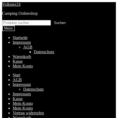
Zur
Zum
Volkmer24
Navigation
Inhalt
Camping Onlineshop
springen
springen
Suchen
Suchen
nach:
Menü
Startseite
Impressum
AGB
Datenschutz
Warenkorb
Kasse
Mein Konto
Start
AGB
Impressum
Datenschutz
Impressum
Kasse
Mein Konto
Mein Konto
Vertrag widerrufen
Warenkorb