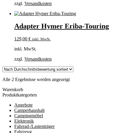
zzgl.
Versandkosten
Adapter Hymer Eriba-Touring
129,00
€
inkl. MwSt.
inkl. MwSt.
zzgl.
Versandkosten
Nach
Alle 2 Ergebnisse werden angezeigt
Durchschnittsbewertung
Warenkorb
sortiert
Produktkategorien
Angebote
Camperhaushalt
Campingmöbel
Elektronik
Fahrrad-/Lastenträger
Fahrzeug