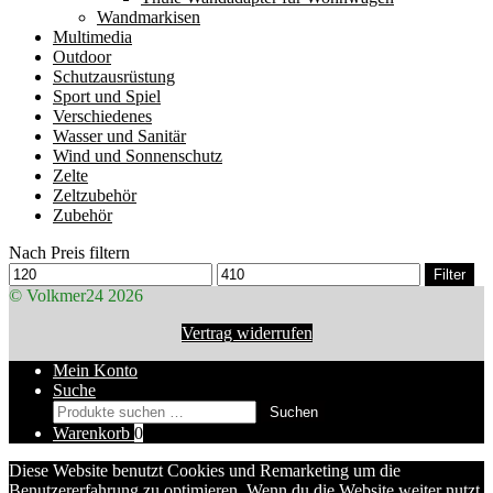
Wandmarkisen
Multimedia
Outdoor
Schutzausrüstung
Sport und Spiel
Verschiedenes
Wasser und Sanitär
Wind und Sonnenschutz
Zelte
Zeltzubehör
Zubehör
Nach Preis filtern
Min.
Max.
Filter
Preis
Preis
© Volkmer24 2026
Vertrag widerrufen
Mein Konto
Suche
Suchen
Suchen
nach:
Warenkorb
0
Diese Website benutzt Cookies und Remarketing um die
Benutzererfahrung zu optimieren. Wenn du die Website weiter nutzt,