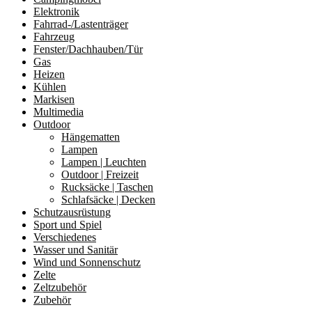
Elektronik
Fahrrad-/Lastenträger
Fahrzeug
Fenster/Dachhauben/Tür
Gas
Heizen
Kühlen
Markisen
Multimedia
Outdoor
Hängematten
Lampen
Lampen | Leuchten
Outdoor | Freizeit
Rucksäcke | Taschen
Schlafsäcke | Decken
Schutzausrüstung
Sport und Spiel
Verschiedenes
Wasser und Sanitär
Wind und Sonnenschutz
Zelte
Zeltzubehör
Zubehör