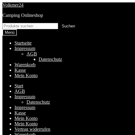
Zur
Zum
Volkmer24
Navigation
Inhalt
Camping Onlineshop
springen
springen
Suchen
Suchen
nach:
Menü
Startseite
Impressum
AGB
Datenschutz
Warenkorb
Kasse
Mein Konto
Start
AGB
Impressum
Datenschutz
Impressum
Kasse
Mein Konto
Mein Konto
Vertrag widerrufen
Warenkorb