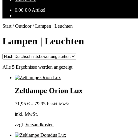
0,00
€
0 Artikel
Start
/
Outdoor
/
Lampen | Leuchten
Lampen | Leuchten
Nach
Alle 5 Ergebnisse werden angezeigt
Durchschnittsbewertung
sortiert
Zeltlampe Orion Lux
71,95
€
–
79,95
€
inkl. MwSt.
inkl. MwSt.
zzgl.
Versandkosten