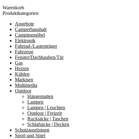
Durchschnittsbewertung
Warenkorb
sortiert
Produktkategorien
Angebote
Camperhaushalt
Campingmöbel
Elektronik
Fahrrad-/Lastenträger
Fahrzeug
Fenster/Dachhauben/Tür
Gas
Heizen
Kühlen
Markisen
Multimedia
Outdoor
Hängematten
Lampen
Lampen | Leuchten
Outdoor | Freizeit
Rucksäcke | Taschen
Schlafsäcke | Decken
Schutzausrüstung
Sport und Spiel