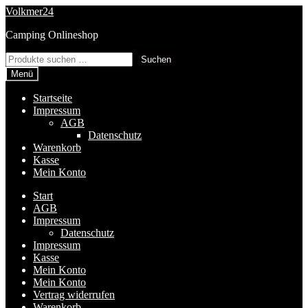
Zur
Zum
Volkmer24
Navigation
Inhalt
Camping Onlineshop
springen
springen
Suchen
Suchen
nach:
Menü
Startseite
Impressum
AGB
Datenschutz
Warenkorb
Kasse
Mein Konto
Start
AGB
Impressum
Datenschutz
Impressum
Kasse
Mein Konto
Mein Konto
Vertrag widerrufen
Warenkorb