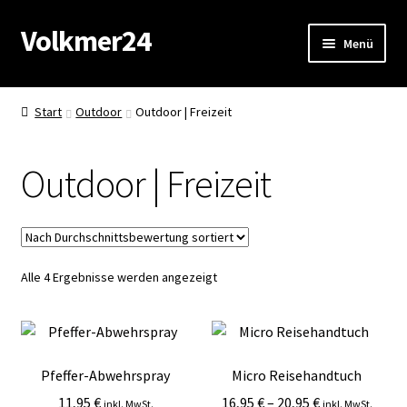
Volkmer24
Zur
Zum
Menü
Navigation
Inhalt
springen
springen
Start
Start
Outdoor
Outdoor | Freizeit
AGB
Outdoor | Freizeit
Impressum
Datenschutz
Nach
Alle 4 Ergebnisse werden angezeigt
Impressum
Durchschnittsbewertung
sortiert
Kasse
Pfeffer-Abwehrspray
Micro Reisehandtuch
Mein Konto
11,95
€
16,95
€
–
20,95
€
inkl. MwSt.
inkl. MwSt.