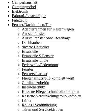
Camperhaushalt
Campingmöbel
Elektronik
Fahrrad-/Lastenträger
Fahrzeug
Fenster/Dachhauben/Tür
Adapterrahmen für Kastenwagen
Ausstellfenster
Ausstellfenster ohne Beschläge
Dachhauben
diverse Hersteller
Ersatzteile
Ersatzteile S Fenster
Ersatzteile Thule
Federwelle/Federmotor
Fenster
Fensterscharnier
Fliegenschutzrollo komplett weiß
Gardinenzubehör
Insektenschutz
Kassette Fliegenschutzrollo komplett
Kassette Verdunkelungsrollo komplett
Lüfter
Rollos | Verdunkelung
Türen und Serviceklappen