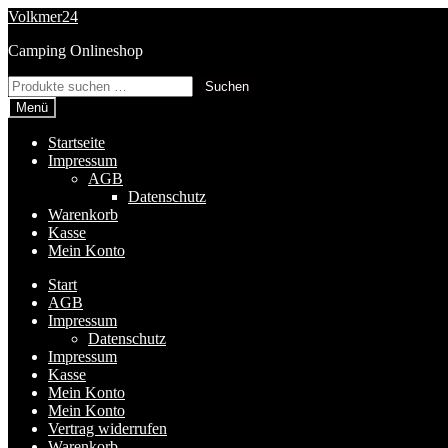
Zur
Zum
Volkmer24
Navigation
Inhalt
Camping Onlineshop
springen
springen
Suchen
Suchen
nach:
Menü
Startseite
Impressum
AGB
Datenschutz
Warenkorb
Kasse
Mein Konto
Start
AGB
Impressum
Datenschutz
Impressum
Kasse
Mein Konto
Mein Konto
Vertrag widerrufen
Warenkorb