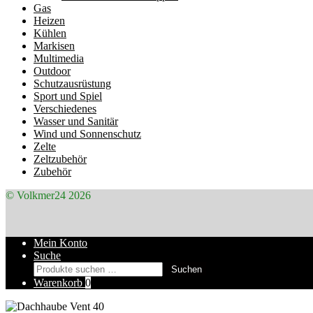
Gas
Heizen
Kühlen
Markisen
Multimedia
Outdoor
Schutzausrüstung
Sport und Spiel
Verschiedenes
Wasser und Sanitär
Wind und Sonnenschutz
Zelte
Zeltzubehör
Zubehör
© Volkmer24 2026
Mein Konto
Suche
Suchen
Suchen
nach:
Warenkorb
0