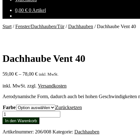
0,00
€
0 Artikel
Start
/
Fenster/Dachhauben/Tür
/
Dachhauben
/
Dachhaube Vent 40
Dachhaube Vent 40
59,00
€
–
78,00
€
inkl. MwSt.
inkl. MwSt.
zzgl.
Versandkosten
Aerodynamische Form, dadurch auch bei hohen Geschwindigkeiten n
Farbe
Zurücksetzen
Dachhaube
Vent
In den Warenkorb
40
Menge
Artikelnummer:
206/008
Kategorie:
Dachhauben