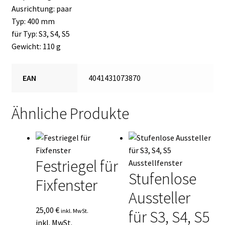
Ausrichtung: paar
Typ: 400 mm
für Typ: S3, S4, S5
Gewicht: 110 g
EAN
4041431073870
Ähnliche Produkte
Festriegel für
Stufenlose
Fixfenster
Aussteller
25,00
€
inkl. MwSt.
für S3, S4, S5
inkl. MwSt.