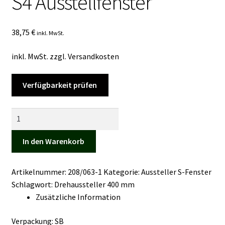
S4 Ausstellfenster
Kasse
38,75
€
inkl. MwSt.
Mein Konto
inkl. MwSt.
zzgl.
Versandkosten
Mein Konto
Verfügbarkeit prüfen
Vertrag widerrufen
Drehaussteller
Warenkorb
für
S3
In den Warenkorb
und
S4
Artikelnummer:
208/063-1
Kategorie:
Aussteller S-Fenster
Ausstellfenster
Schlagwort:
Drehaussteller 400 mm
Menge
Zusätzliche Information
Verpackung: SB