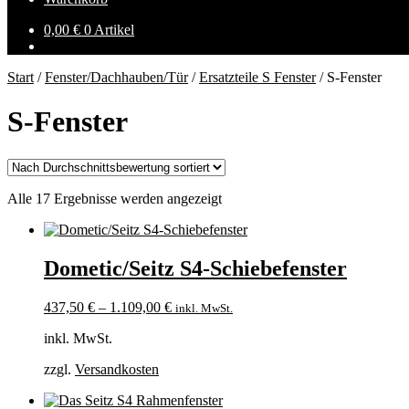
0,00
€
0 Artikel
Start
/
Fenster/Dachhauben/Tür
/
Ersatzteile S Fenster
/
S-Fenster
S-Fenster
Nach
Alle 17 Ergebnisse werden angezeigt
Durchschnittsbewertung
sortiert
Dometic/Seitz S4-Schiebefenster
437,50
€
–
1.109,00
€
inkl. MwSt.
inkl. MwSt.
zzgl.
Versandkosten