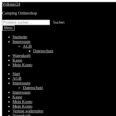
Zur
Zum
Volkmer24
Navigation
Inhalt
Camping Onlineshop
springen
springen
Suchen
Suchen
nach:
Menü
Startseite
Impressum
AGB
Datenschutz
Warenkorb
Kasse
Mein Konto
Start
AGB
Impressum
Datenschutz
Impressum
Kasse
Mein Konto
Mein Konto
Vertrag widerrufen
Warenkorb