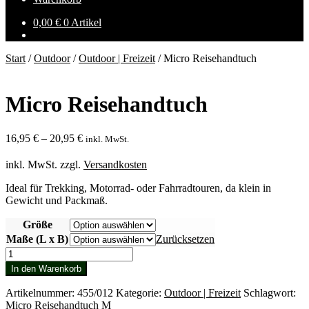
0,00
€
0 Artikel
Start
/
Outdoor
/
Outdoor | Freizeit
/
Micro Reisehandtuch
Micro Reisehandtuch
16,95
€
–
20,95
€
inkl. MwSt.
inkl. MwSt.
zzgl.
Versandkosten
Ideal für Trekking, Motorrad- oder Fahrradtouren, da klein in
Gewicht und Packmaß.
Größe
Maße (L x B)
Zurücksetzen
Micro
Reisehandtuch
In den Warenkorb
Menge
Artikelnummer:
455/012
Kategorie:
Outdoor | Freizeit
Schlagwort:
Micro Reisehandtuch M