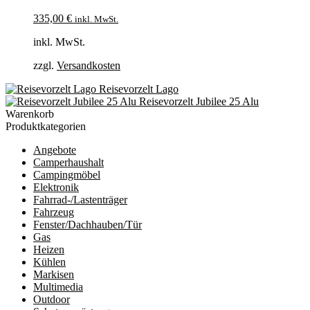
335,00
€
inkl. MwSt.
inkl. MwSt.
zzgl.
Versandkosten
Reisevorzelt Lago
Reisevorzelt Jubilee 25 Alu
Warenkorb
Produktkategorien
Angebote
Camperhaushalt
Campingmöbel
Elektronik
Fahrrad-/Lastenträger
Fahrzeug
Fenster/Dachhauben/Tür
Gas
Heizen
Kühlen
Markisen
Multimedia
Outdoor