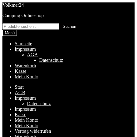
Zur
Zum
Volkmer24
Navigation
Inhalt
Camping Onlineshop
springen
springen
Suchen
Suchen
nach:
Menü
Startseite
Impressum
AGB
Datenschutz
Warenkorb
Kasse
Mein Konto
Start
AGB
Impressum
Datenschutz
Impressum
Kasse
Mein Konto
Mein Konto
Vertrag widerrufen
Warenkorb