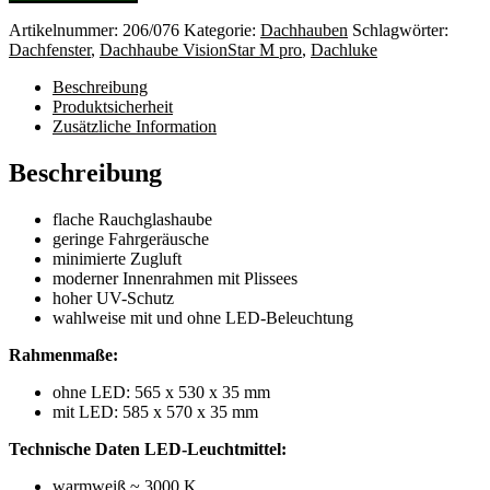
pro
Menge
Artikelnummer:
206/076
Kategorie:
Dachhauben
Schlagwörter:
Dachfenster
,
Dachhaube VisionStar M pro
,
Dachluke
Beschreibung
Produktsicherheit
Zusätzliche Information
Beschreibung
flache Rauchglashaube
geringe Fahrgeräusche
minimierte Zugluft
moderner Innenrahmen mit Plissees
hoher UV-Schutz
wahlweise mit und ohne LED-Beleuchtung
Rahmenmaße:
ohne LED: 565 x 530 x 35 mm
mit LED: 585 x 570 x 35 mm
Technische Daten LED-Leuchtmittel:
warmweiß ~ 3000 K