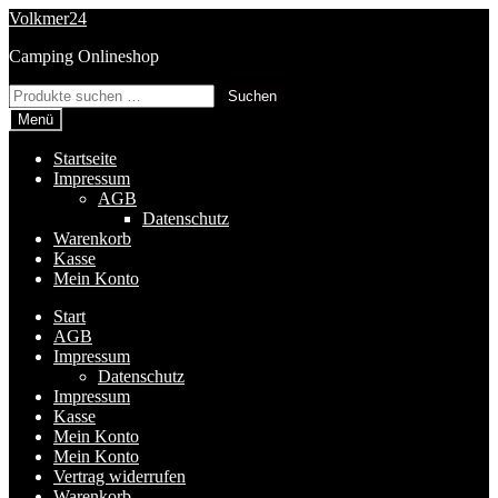
Zur
Zum
Volkmer24
Navigation
Inhalt
Camping Onlineshop
springen
springen
Suchen
Suchen
nach:
Menü
Startseite
Impressum
AGB
Datenschutz
Warenkorb
Kasse
Mein Konto
Start
AGB
Impressum
Datenschutz
Impressum
Kasse
Mein Konto
Mein Konto
Vertrag widerrufen
Warenkorb