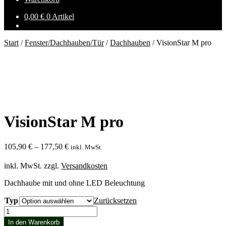
0,00
€
0 Artikel
Start
/
Fenster/Dachhauben/Tür
/
Dachhauben
/
VisionStar M pro
VisionStar M pro
105,90
€
–
177,50
€
inkl. MwSt.
inkl. MwSt.
zzgl.
Versandkosten
Dachhaube mit und ohne LED Beleuchtung
Typ
Zurücksetzen
VisionStar
M
In den Warenkorb