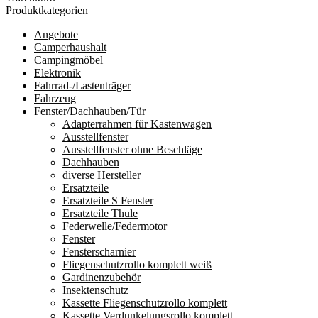
Produktkategorien
Angebote
Camperhaushalt
Campingmöbel
Elektronik
Fahrrad-/Lastenträger
Fahrzeug
Fenster/Dachhauben/Tür
Adapterrahmen für Kastenwagen
Ausstellfenster
Ausstellfenster ohne Beschläge
Dachhauben
diverse Hersteller
Ersatzteile
Ersatzteile S Fenster
Ersatzteile Thule
Federwelle/Federmotor
Fenster
Fensterscharnier
Fliegenschutzrollo komplett weiß
Gardinenzubehör
Insektenschutz
Kassette Fliegenschutzrollo komplett
Kassette Verdunkelungsrollo komplett