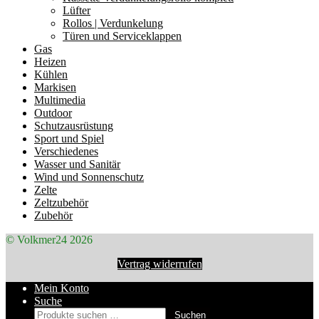
Lüfter
Rollos | Verdunkelung
Türen und Serviceklappen
Gas
Heizen
Kühlen
Markisen
Multimedia
Outdoor
Schutzausrüstung
Sport und Spiel
Verschiedenes
Wasser und Sanitär
Wind und Sonnenschutz
Zelte
Zeltzubehör
Zubehör
© Volkmer24 2026
Vertrag widerrufen
Mein Konto
Suche
Suchen
Suchen