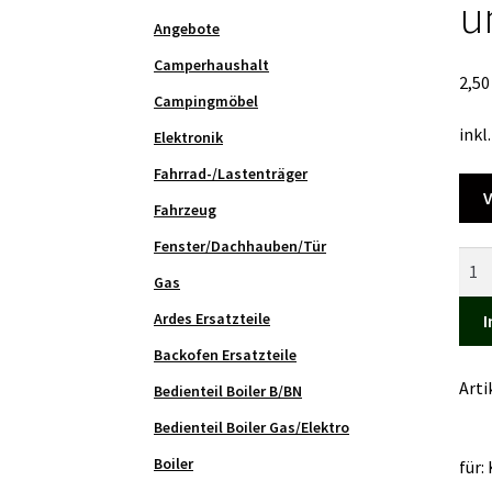
u
Angebote
Camperhaushalt
2,5
Campingmöbel
inkl
Elektronik
Fahrrad-/Lastenträger
V
Fahrzeug
Fenster/Dachhauben/Tür
Einr
Gas
für
Befe
Ardes Ersatzteile
I
für
Backofen Ersatzteile
Thet
Art
Bedienteil Boiler B/BN
Koc
und
Bedienteil Boiler Gas/Elektro
Spül
Boiler
für:
Basi