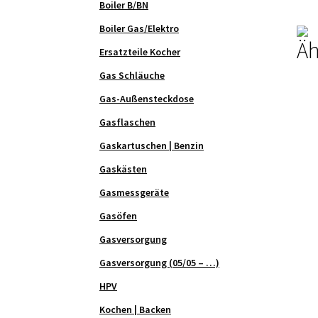
Boiler B/BN
Line
Men
Boiler Gas/Elektro
Äh
Ersatzteile Kocher
Gas Schläuche
Gas-Außensteckdose
Gasflaschen
Gaskartuschen | Benzin
Gaskästen
Gasmessgeräte
Gasöfen
Gasversorgung
Gasversorgung (05/05 – …)
HPV
Kochen | Backen