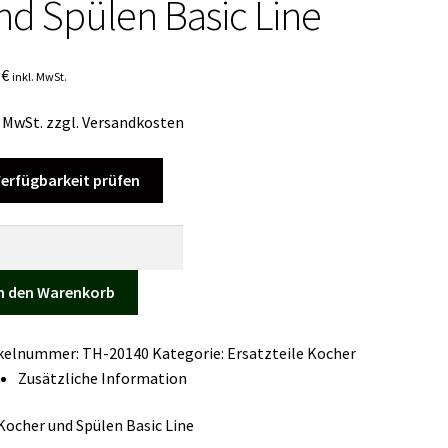
nd Spülen Basic Line
0
€
inkl. MwSt.
. MwSt.
zzgl.
Versandkosten
erfügbarkeit prüfen
asthaken
stigung
n den Warenkorb
ford-
ikelnummer:
TH-20140
Kategorie:
Ersatzteile Kocher
her
Zusätzliche Information
en
 Kocher und Spülen Basic Line
c