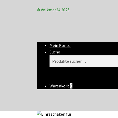
© Volkmer24 2026
Mein Konto
Suche
Suchen
Suchen
nach:
Warenkorb
0