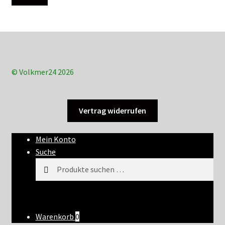
© Volkmer24 2026
Vertrag widerrufen
Mein Konto
Suche
Suchen
Suchen
nach:
Warenkorb
0