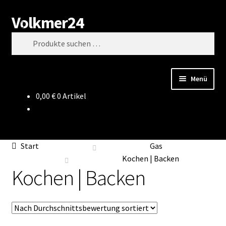
Volkmer24
Zur
Zum
Suchen
Navigation
Inhalt
Suchen
springen
springen
nach:
Menü
0,00
€
0 Artikel
Start
AGB
Start
Gas
Impressum
Kochen | Backen
Kochen | Backen
Datenschutz
Impressum