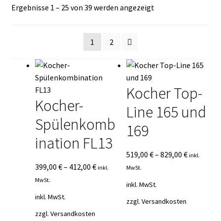
Nach
Ergebnisse 1 – 25 von 39 werden angezeigt
Kasse
Durchschnittsbewe
sortiert
Mein Konto
1
2
Mein Konto
Kocher Top-
Vertrag widerrufen
Kocher-
Line 165 und
Warenkorb
Spülenkomb
169
ination FL13
519,00
€
–
829,00
€
inkl.
399,00
€
–
412,00
€
inkl.
MwSt.
MwSt.
inkl. MwSt.
inkl. MwSt.
zzgl.
Versandkosten
zzgl.
Versandkosten