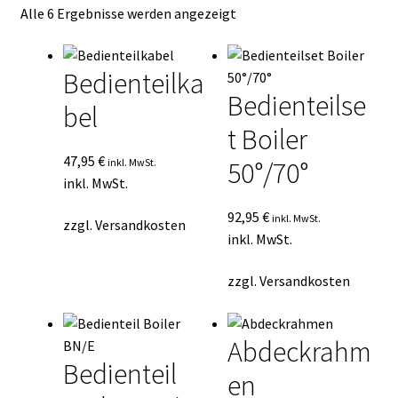
Nach
Alle 6 Ergebnisse werden angezeigt
Kasse
Durchschnittsbewertung
sortiert
Mein Konto
Bedienteilka
Bedienteilse
bel
Mein Konto
t Boiler
Vertrag widerrufen
47,95
€
inkl. MwSt.
50°/70°
inkl. MwSt.
Warenkorb
92,95
€
inkl. MwSt.
zzgl.
Versandkosten
inkl. MwSt.
zzgl.
Versandkosten
Abdeckrahm
Bedienteil
en