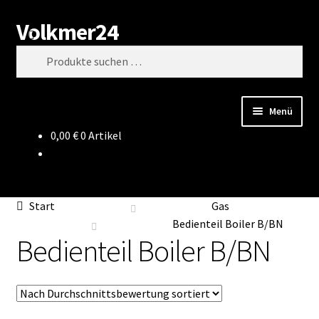
Volkmer24
Zur
Zum
Suchen
Navigation
Inhalt
Suchen
springen
springen
nach:
Menü
0,00
€
0 Artikel
Start
AGB
Start
Gas
Impressum
Bedienteil Boiler B/BN
Bedienteil Boiler B/BN
Datenschutz
Impressum