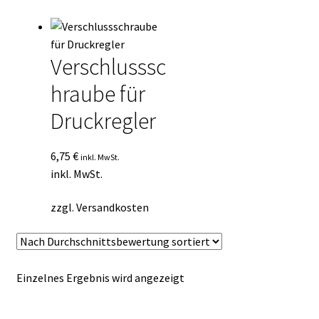
Kasse
Mein Konto
Verschlusssc
hraube für
Mein Konto
Druckregler
Vertrag widerrufen
6,75
€
inkl. MwSt.
Warenkorb
inkl. MwSt.
zzgl.
Versandkosten
Einzelnes Ergebnis wird angezeigt