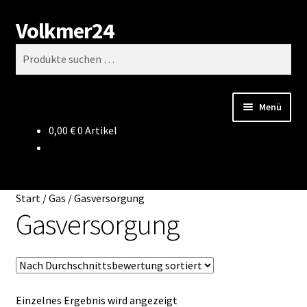
Volkmer24
Zur
Zum
Suchen
Navigation
Inhalt
Suchen
springen
springen
nach:
Menü
0,00
€
0 Artikel
Start
AGB
Start
/
Gas
/
Gasversorgung
Impressum
Gasversorgung
Datenschutz
Impressum
Einzelnes Ergebnis wird angezeigt