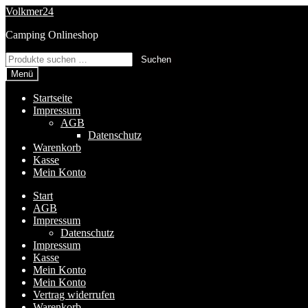
Zur
Zum
Volkmer24
Navigation
Inhalt
Camping Onlineshop
springen
springen
Suchen
Suchen
nach:
Menü
Startseite
Impressum
AGB
Datenschutz
Warenkorb
Kasse
Mein Konto
Start
AGB
Impressum
Datenschutz
Impressum
Kasse
Mein Konto
Mein Konto
Vertrag widerrufen
Warenkorb