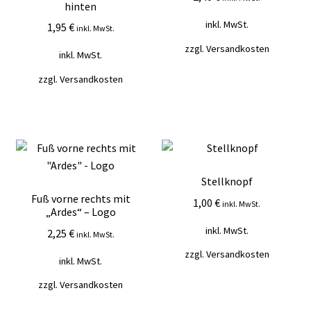
hinten
Mein Konto
inkl. MwSt.
1,95
€
inkl. MwSt.
zzgl.
Versandkosten
Vertrag widerrufen
inkl. MwSt.
zzgl.
Versandkosten
Warenkorb
Stellknopf
Fuß vorne rechts mit
1,00
€
inkl. MwSt.
„Ardes“ – Logo
inkl. MwSt.
2,25
€
inkl. MwSt.
zzgl.
Versandkosten
inkl. MwSt.
zzgl.
Versandkosten