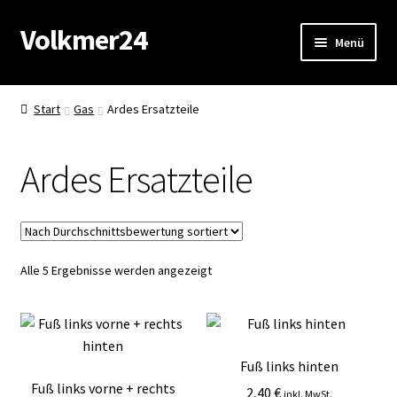
Volkmer24
Zur
Zum
Menü
Navigation
Inhalt
springen
springen
Start
Start
Gas
Ardes Ersatzteile
AGB
Ardes Ersatzteile
Impressum
Datenschutz
Nach
Alle 5 Ergebnisse werden angezeigt
Impressum
Durchschnittsbewertung
sortiert
Kasse
Fuß links hinten
Mein Konto
Fuß links vorne + rechts
2,40
€
inkl. MwSt.