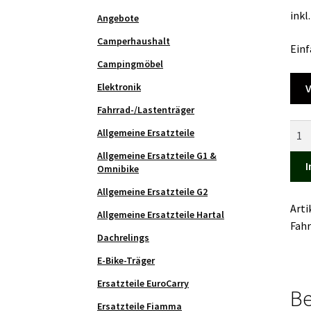
inkl
Angebote
Camperhaushalt
Einf
Campingmöbel
Elektronik
V
Fahrrad-/Lastenträger
Fahr
Allgemeine Ersatzteile
Carr
Allgemeine Ersatzteile G1 &
Bike
I
Omnibike
200
Allgemeine Ersatzteile G2
DJ
Art
Spri
Allgemeine Ersatzteile Hartal
Fahr
Men
Dachrelings
E-Bike-Träger
Ersatzteile EuroCarry
Be
Ersatzteile Fiamma