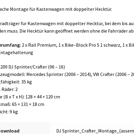
ache Montage für Kastenwagen mit doppelter Hecktür.
radträger für Kastenwagen mit doppelter Hecktür, bei dem bis au
en muss. Die Hecktür kann geöffnet werden ohne die Fahrräder 
ferumfang:
2 x Rail Premium, 1 x Bike–Block Pro S 1 schwarz, 1 x Bik
ontagehalterung
 200 DJ Sprinter/Crafter (06 – 16)
zeugmodell: Mercedes Sprinter (2006 – 2014), VW Crafter (2006 – 2
fähigkeit: 35 kg
 Räder: 2
 (B x T x H): 128 × 44 × 120 cm
maß: 65 × 131 × 18 cm
cht: 9 kg
Download
DJ Sprinter_Crafter_Montage_(assem