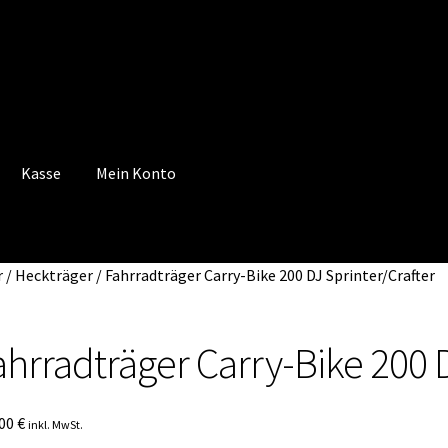
Kasse
Mein Konto
 Konto
Mein Konto
Vertrag widerrufen
Warenkorb
r / Heckträger
/
Fahrradträger Carry-Bike 200 DJ Sprinter/Crafter
ahrradträger Carry-Bike 200 D
,00
€
inkl. MwSt.