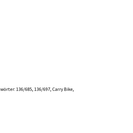
gwörter:
136/685
,
136/697
,
Carry Bike
,