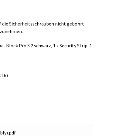
f die Sicherheitsschrauben nicht gebohrt
abzunehmen.
e–Block Pro S 2 schwarz, 1 x Security Strip, 1
016)
bly).pdf