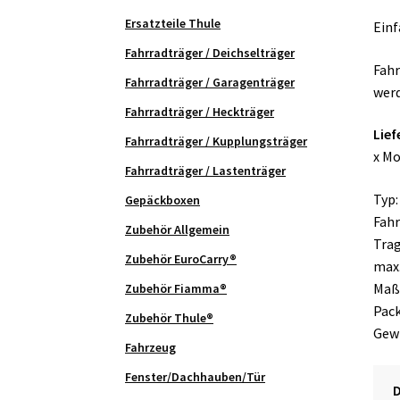
Ersatzteile Thule
Einf
Fahrradträger / Deichselträger
Fahr
Fahrradträger / Garagenträger
werd
Fahrradträger / Heckträger
Lie
Fahrradträger / Kupplungsträger
x M
Fahrradträger / Lastenträger
Typ:
Gepäckboxen
Fahr
Zubehör Allgemein
Trag
Zubehör EuroCarry®
max.
Maße
Zubehör Fiamma®
Pack
Zubehör Thule®
Gewi
Fahrzeug
Fenster/Dachhauben/Tür