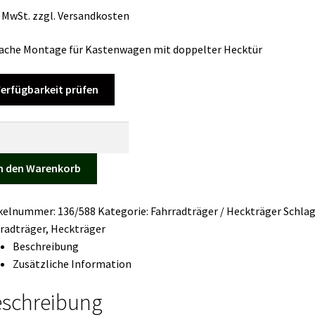
. MwSt.
zzgl.
Versandkosten
ache Montage für Kastenwagen mit doppelter Hecktür
erfügbarkeit prüfen
radträger
y-
n den Warenkorb
ikelnummer:
136/588
Kategorie:
Fahrradträger / Heckträger
Schla
nter/Crafter
radträger
,
Heckträger
ge
Beschreibung
Zusätzliche Information
schreibung